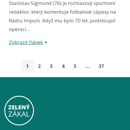
Stanislav Sigmund (76) je rozhlasový sportovní
redaktor, který komentuje fotbalové zápasy na
Rádiu Impuls. Když mu bylo 70 let, podstoupil
operaci...
Zobrazit článek
1
2
3
4
5
…
37