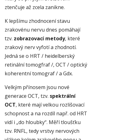
ztenčuje až zcela zanikne.
K lepšímu zhodnocení stavu
zrakovénu nervu dnes pomáhají
tzv.
zobrazovací metody
, které
zrakový nerv vyfotí a zhodnotí.
Jedná se o HRT / heidelberský
retinální tomogfraf /, OCT / optický
koherentní tomograf / a Gdx.
Velkým přínosem jsou nové
generace OCT, tzv.
spektrální
OCT
, které mají velkou rozlišovací
schopnost a na rozdíl např. od HRT
vidí i „do hloubky“. Měří tloušťku
tzv. RNFL, tedy vrstvy nervových
vláken kolem zrakového nervu a