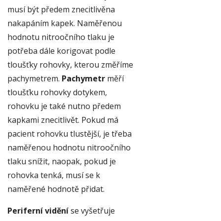
musí být předem znecitlivěna
nakapáním kapek. Naměřenou
hodnotu nitroočního tlaku je
potřeba dále korigovat podle
tloušťky rohovky, kterou změříme
pachymetrem.
Pachymetr
měří
tloušťku rohovky dotykem,
rohovku je také nutno předem
kapkami znecitlivět. Pokud má
pacient rohovku tlustější, je třeba
naměřenou hodnotu nitroočního
tlaku snížit, naopak, pokud je
rohovka tenká, musí se k
naměřené hodnotě přidat.
Periferní vidění
se vyšetřuje