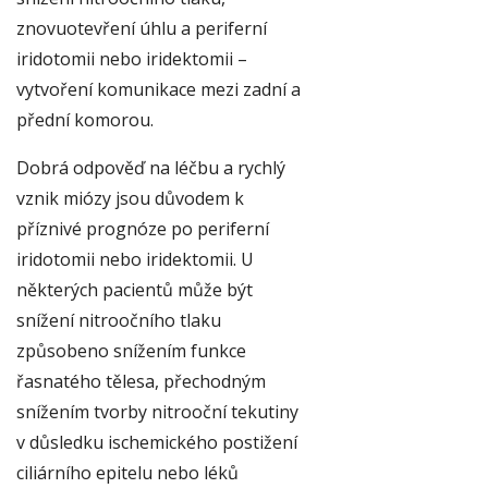
znovuotevření úhlu a periferní
iridotomii nebo iridektomii –
vytvoření komunikace mezi zadní a
přední komorou.
Dobrá odpověď na léčbu a rychlý
vznik miózy jsou důvodem k
příznivé prognóze po periferní
iridotomii nebo iridektomii. U
některých pacientů může být
snížení nitroočního tlaku
způsobeno snížením funkce
řasnatého tělesa, přechodným
snížením tvorby nitrooční tekutiny
v důsledku ischemického postižení
ciliárního epitelu nebo léků