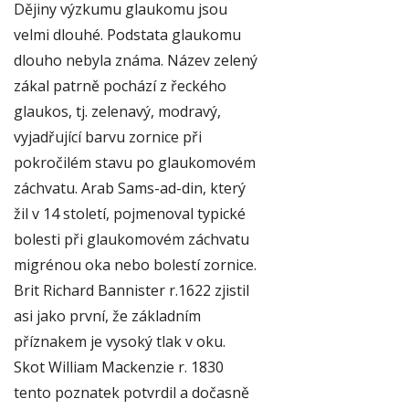
Dějiny výzkumu glaukomu jsou
velmi dlouhé. Podstata glaukomu
dlouho nebyla známa. Název zelený
zákal patrně pochází z řeckého
glaukos, tj. zelenavý, modravý,
vyjadřující barvu zornice při
pokročilém stavu po glaukomovém
záchvatu. Arab Sams-ad-din, který
žil v 14 století, pojmenoval typické
bolesti při glaukomovém záchvatu
migrénou oka nebo bolestí zornice.
Brit Richard Bannister r.1622 zjistil
asi jako první, že základním
příznakem je vysoký tlak v oku.
Skot William Mackenzie r. 1830
tento poznatek potvrdil a dočasně