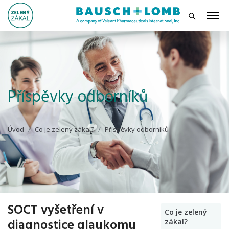
Příspěvky odborníků
Úvod
Co je zelený zákal?
Příspěvky odborníků
SOCT vyšetření v
Co je zelený
diagnostice glaukomu
zákal?