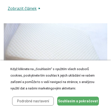
Zobrazit článek
Když kliknete na „Souhlasím“ s využitím všech souborů
cookies, poskytnete tím souhlas k jejich ukládání ve vašem
10. 10. 2025
zařízení a pomůže to s vaší navigací na stránce, s analýzou
Jak snížit nitrooční tlak? Podložte si
využití dat a našimi marketingovými aktivitami.
hlavu!
Podrobné nastavení
Souhlasím a pokračovat
Chcete-li pro své zdraví udělat něco navíc,