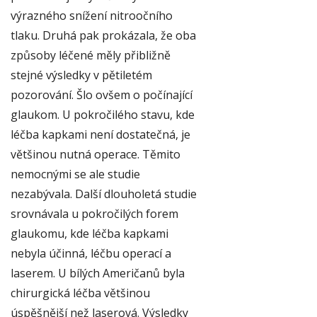
výrazného snížení nitroočního
tlaku. Druhá pak prokázala, že oba
způsoby léčené měly přibližně
stejné výsledky v pětiletém
pozorování. Šlo ovšem o počínající
glaukom. U pokročilého stavu, kde
léčba kapkami není dostatečná, je
většinou nutná operace. Těmito
nemocnými se ale studie
nezabývala. Další dlouholetá studie
srovnávala u pokročilých forem
glaukomu, kde léčba kapkami
nebyla účinná, léčbu operací a
laserem. U bílých Američanů byla
chirurgická léčba většinou
úspěšnější než laserová. Výsledky