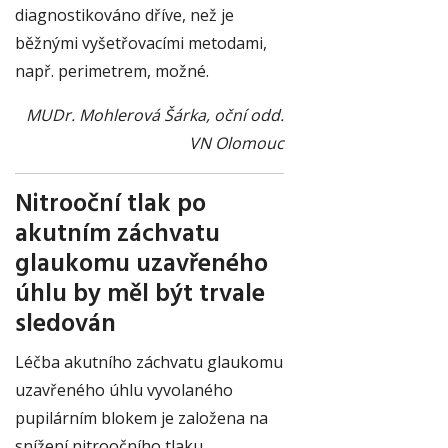
diagnostikováno dříve, než je
běžnými vyšetřovacími metodami,
např. perimetrem, možné.
MUDr. Mohlerová Šárka, oční odd.
VN Olomouc
Nitrooční tlak po
akutním záchvatu
glaukomu uzavřeného
úhlu by měl být trvale
sledován
Léčba akutního záchvatu glaukomu
uzavřeného úhlu vyvolaného
pupilárním blokem je založena na
snížení nitroočního tlaku,