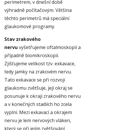
perimetrem, v dnešní době
výhradně počítačovým. Většina
těchto perimetrů má speciální
glaukomové programy.
Stav zrakového
nervu
vyšetřujeme oftalmoskopií a
případně biomikroskopií.
Zjišťujeme velikost tzv. exkavace,
tedy jamky na zrakovém nervu.
Tato exkavace se při rozvoji
glaukomu zvětšuje, její okraj se
posunuje k okraji zrakového nervu
a v konečných stadiích ho zcela
vyplní. Mezi exkavací a okrajem
nervu je lem nervových vláken,
který se při jejím zvětšování