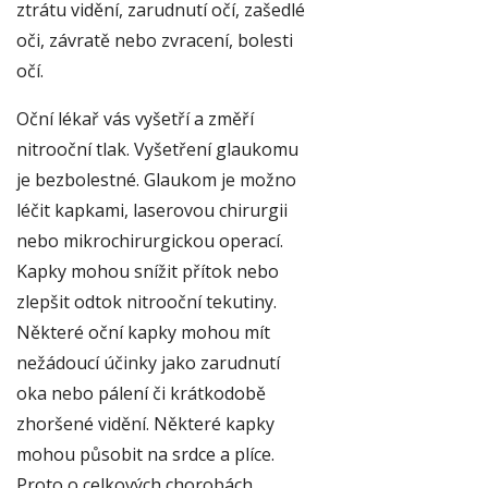
ztrátu vidění, zarudnutí očí, zašedlé
oči, závratě nebo zvracení, bolesti
očí.
Oční lékař vás vyšetří a změří
nitrooční tlak. Vyšetření glaukomu
je bezbolestné. Glaukom je možno
léčit kapkami, laserovou chirurgii
nebo mikrochirurgickou operací.
Kapky mohou snížit přítok nebo
zlepšit odtok nitrooční tekutiny.
Některé oční kapky mohou mít
nežádoucí účinky jako zarudnutí
oka nebo pálení či krátkodobě
zhoršené vidění. Některé kapky
mohou působit na srdce a plíce.
Proto o celkových chorobách