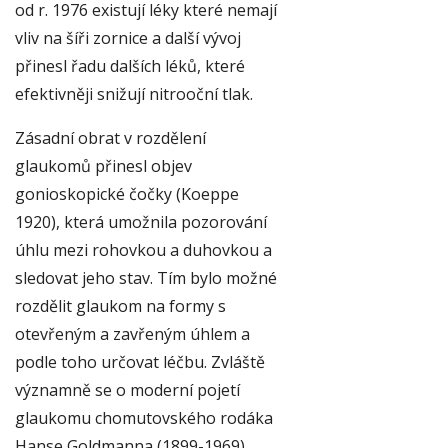
od r. 1976 existují léky které nemají
vliv na šíři zornice a další vývoj
přinesl řadu dalších léků, které
efektivněji snižují nitrooční tlak.
Zásadní obrat v rozdělení
glaukomů přinesl objev
gonioskopické čočky (Koeppe
1920), která umožnila pozorování
úhlu mezi rohovkou a duhovkou a
sledovat jeho stav. Tím bylo možné
rozdělit glaukom na formy s
otevřeným a zavřeným úhlem a
podle toho určovat léčbu. Zvláště
významně se o moderní pojetí
glaukomu chomutovského rodáka
Hanse Goldmanna (1899-1969),