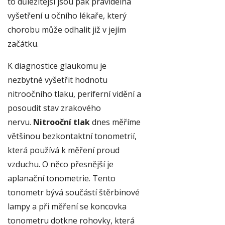
to důležitější jsou pak pravidelná
vyšetření u očního lékaře, který
chorobu může odhalit již v jejím
začátku.
K diagnostice glaukomu je
nezbytné vyšetřit hodnotu
nitroočního tlaku, periferní vidění a
posoudit stav zrakového
nervu.
Nitrooční tlak
dnes měříme
většinou bezkontaktní tonometrií,
která používá k měření proud
vzduchu. O něco přesnější je
aplanační tonometrie. Tento
tonometr bývá součástí štěrbinové
lampy a při měření se koncovka
tonometru dotkne rohovky, která