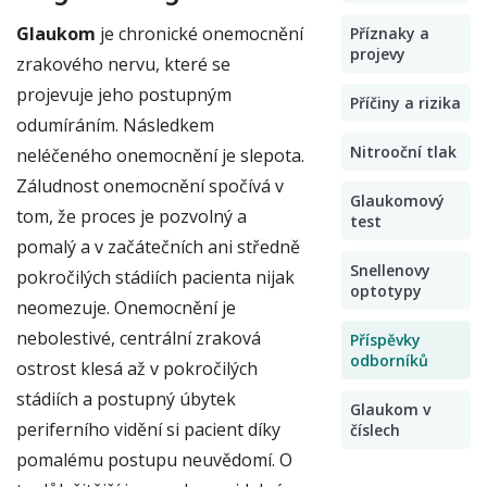
Glaukom
je chronické onemocnění
Příznaky a
projevy
zrakového nervu, které se
projevuje jeho postupným
Příčiny a rizika
odumíráním. Následkem
Nitrooční tlak
neléčeného onemocnění je slepota.
Záludnost onemocnění spočívá v
Glaukomový
tom, že proces je pozvolný a
test
pomalý a v začátečních ani středně
Snellenovy
pokročilých stádiích pacienta nijak
optotypy
neomezuje. Onemocnění je
nebolestivé, centrální zraková
Příspěvky
odborníků
ostrost klesá až v pokročilých
stádiích a postupný úbytek
Glaukom v
periferního vidění si pacient díky
číslech
pomalému postupu neuvědomí. O