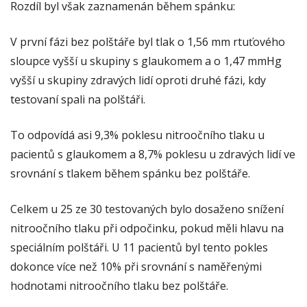
Rozdíl byl však zaznamenán během spánku:
V první fázi bez polštáře byl tlak o 1,56 mm rtuťového
sloupce vyšší u skupiny s glaukomem a o 1,47 mmHg
vyšší u skupiny zdravých lidí oproti druhé fázi, kdy
testovaní spali na polštáři.
To odpovídá asi 9,3% poklesu nitroočního tlaku u
pacientů s glaukomem a 8,7% poklesu u zdravých lidí ve
srovnání s tlakem během spánku bez polštáře.
Celkem u 25 ze 30 testovaných bylo dosaženo snížení
nitroočního tlaku při odpočinku, pokud měli hlavu na
speciálním polštáři. U 11 pacientů byl tento pokles
dokonce více než 10% při srovnání s naměřenými
hodnotami nitroočního tlaku bez polštáře.