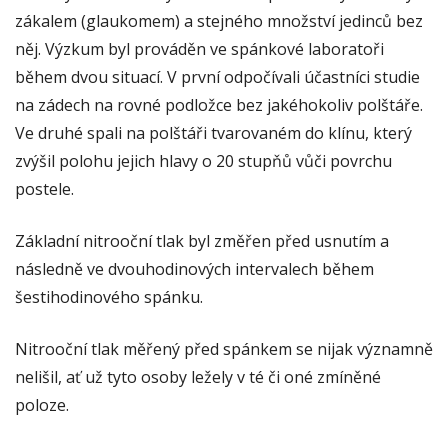
zákalem (glaukomem) a stejného množství jedinců bez
něj. Výzkum byl prováděn ve spánkové laboratoři
během dvou situací. V první odpočívali účastníci studie
na zádech na rovné podložce bez jakéhokoliv polštáře.
Ve druhé spali na polštáři tvarovaném do klínu, který
zvýšil polohu jejich hlavy o 20 stupňů vůči povrchu
postele.
Základní nitrooční tlak byl změřen před usnutím a
následně ve dvouhodinových intervalech během
šestihodinového spánku.
Nitrooční tlak měřený před spánkem se nijak významně
nelišil, ať už tyto osoby ležely v té či oné zmíněné
poloze.