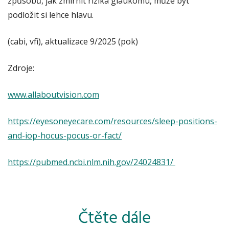
způsobů, jak zmírnit rizika glaukomu, může být
podložit si lehce hlavu.
(cabi, vfi), aktualizace 9/2025 (pok)
Zdroje:
www.allaboutvision.com
https://eyesoneyecare.com/resources/sleep-positions-
and-iop-hocus-pocus-or-fact/
https://pubmed.ncbi.nlm.nih.gov/24024831/
Čtěte dále