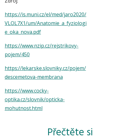
Zdroj:
https://is.muni.cz/el/med/jaro2020/
VLOL7X1/um/Anatomie_a_fyziologi
e_oka_nova.pdf
https://www.nzip.cz/rejstrikovy-
pojem/450
https://lekarske.slovniky.cz/pojem/
descemetova-membrana
https://www.cocky-
optika.cz/slovnik/opticka-
mohutnost.html
Přečtěte si