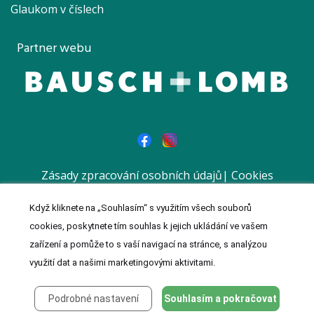
Glaukom v číslech
Partner webu
Zásady zpracování osobních údajů
|
Cookies
|
Prohlášení
Když kliknete na „Souhlasím“ s využitím všech souborů
© 2023 MeDitorial | Vytvořil a spravuje
Meditorial
| ISSN 1803-
cookies, poskytnete tím souhlas k jejich ukládání ve vašem
0181 | Reklamní sdělení
zařízení a pomůže to s vaší navigací na stránce, s analýzou
využití dat a našimi marketingovými aktivitami.
Podrobné nastavení
Souhlasím a pokračovat