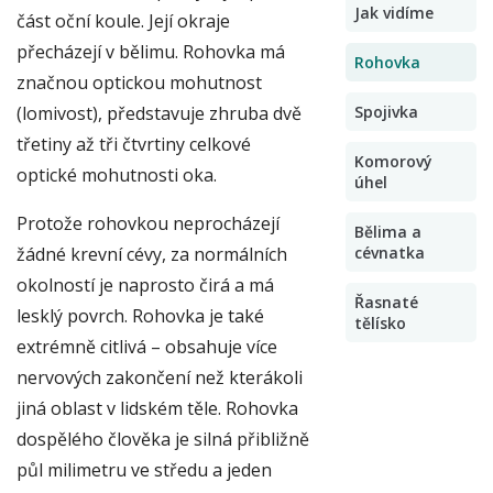
Jak vidíme
část oční koule. Její okraje
přecházejí v bělimu. Rohovka má
Rohovka
značnou optickou mohutnost
(lomivost), představuje zhruba dvě
Spojivka
třetiny až tři čtvrtiny celkové
Komorový
optické mohutnosti oka.
úhel
Protože rohovkou neprocházejí
Bělima a
žádné krevní cévy, za normálních
cévnatka
okolností je naprosto čirá a má
Řasnaté
lesklý povrch. Rohovka je také
tělísko
extrémně citlivá – obsahuje více
nervových zakončení než kterákoli
jiná oblast v lidském těle. Rohovka
dospělého člověka je silná přibližně
půl milimetru ve středu a jeden