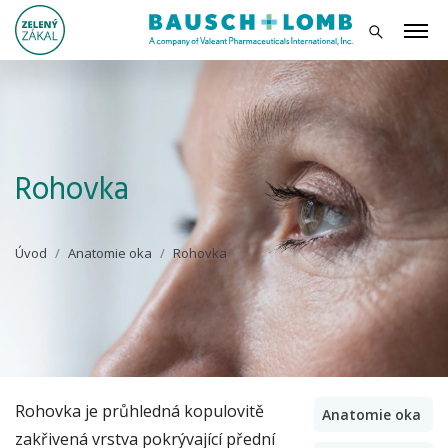
Rohovka
Úvod
Anatomie oka
Rohovka
Rohovka je průhledná kopulovitě
Anatomie oka
zakřivená vrstva pokrývající přední