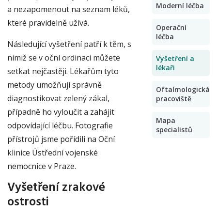
Moderní léčba
a nezapomenout na seznam léků,
které pravidelně užívá.
Operační
léčba
Následující vyšetření patří k těm, s
nimiž se v oční ordinaci můžete
Vyšetření a
lékaři
setkat nejčastěji. Lékařům tyto
metody umožňují správně
Oftalmologická
diagnostikovat zelený zákal,
pracoviště
případně ho vyloučit a zahájit
Mapa
odpovídající léčbu. Fotografie
specialistů
přístrojů jsme pořídili na Oční
klinice Ústřední vojenské
nemocnice v Praze.
Vyšetření zrakové
ostrosti