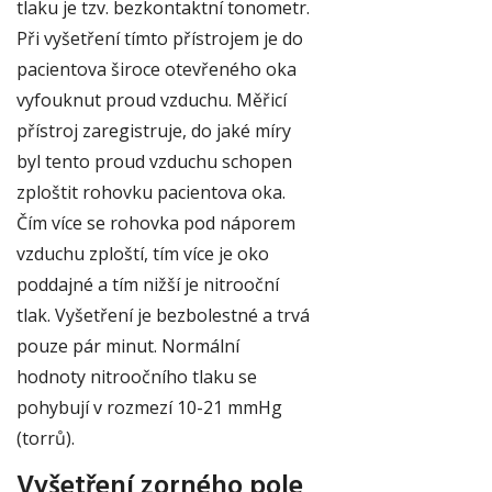
tlaku je tzv. bezkontaktní tonometr.
Při vyšetření tímto přístrojem je do
pacientova široce otevřeného oka
vyfouknut proud vzduchu. Měřicí
přístroj zaregistruje, do jaké míry
byl tento proud vzduchu schopen
zploštit rohovku pacientova oka.
Čím více se rohovka pod náporem
vzduchu zploští, tím více je oko
poddajné a tím nižší je nitrooční
tlak. Vyšetření je bezbolestné a trvá
pouze pár minut. Normální
hodnoty nitroočního tlaku se
pohybují v rozmezí 10-21 mmHg
(torrů).
Vyšetření zorného pole