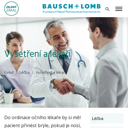
Vyšetření a lékaři
Úvod
Léčba
Vyšetření a lékaři
Do ordinace očního lékaře by si měl
Léčba
pacient přinést brýle, pokud je nosí,