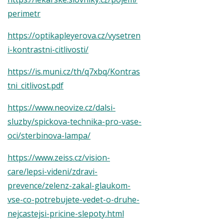
perimetr
https://optikapleyerova.cz/vysetren
i-kontrastni-citlivosti/
https://is.muni.cz/th/q7xbq/Kontras
tni_citlivost.pdf
https://www.neovize.cz/dalsi-
sluzby/spickova-technika-pro-vase-
oci/sterbinova-lampa/
https://www.zeiss.cz/vision-
care/lepsi-videni/zdravi-
prevence/zelenz-zakal-glaukom-
vse-co-potrebujete-vedet-o-druhe-
nejcastejsi-pricine-slepoty.html