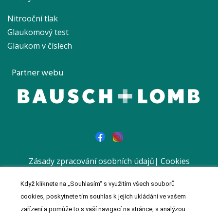
Nitrooční tlak
Glaukomový test
Glaukom v číslech
Partner webu
Zásady zpracování osobních údajů
|
Cookies
|
Prohlášení
Když kliknete na „Souhlasím“ s využitím všech souborů
© 2023 MeDitorial | Vytvořil a spravuje
Meditorial
| ISSN 1803-
cookies, poskytnete tím souhlas k jejich ukládání ve vašem
0181 | Reklamní sdělení
zařízení a pomůže to s vaší navigací na stránce, s analýzou