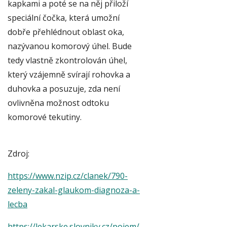
kapkami a poté se na něj přiloží
speciální čočka, která umožní
dobře přehlédnout oblast oka,
nazývanou komorový úhel. Bude
tedy vlastně zkontrolován úhel,
který vzájemně svírají rohovka a
duhovka a posuzuje, zda není
ovlivněna možnost odtoku
komorové tekutiny.
Zdroj:
https://www.nzip.cz/clanek/790-
zeleny-zakal-glaukom-diagnoza-a-
lecba
https://lekarske.slovniky.cz/pojem/