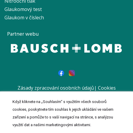
Nitrooční tlak
Glaukomový test
Glaukom v číslech
Partner webu
Zásady zpracování osobních údajů
|
Cookies
|
Prohlášení
Když kliknete na „Souhlasím“ s využitím všech souborů
© 2023 MeDitorial | Vytvořil a spravuje
Meditorial
| ISSN 1803-
cookies, poskytnete tím souhlas k jejich ukládání ve vašem
0181 | Reklamní sdělení
zařízení a pomůže to s vaší navigací na stránce, s analýzou
využití dat a našimi marketingovými aktivitami.