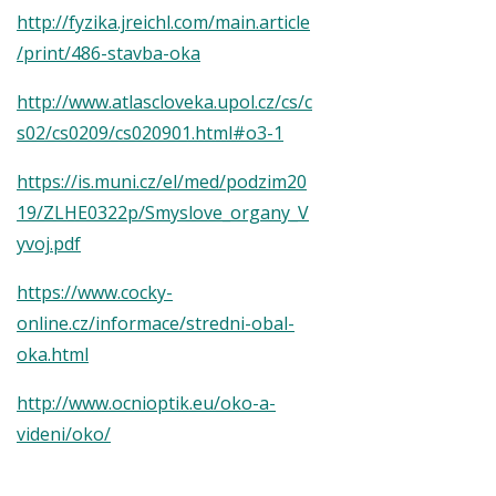
http://fyzika.jreichl.com/main.article
/print/486-stavba-oka
http://www.atlascloveka.upol.cz/cs/c
s02/cs0209/cs020901.html#o3-1
https://is.muni.cz/el/med/podzim20
19/ZLHE0322p/Smyslove_organy_V
yvoj.pdf
https://www.cocky-
online.cz/informace/stredni-obal-
oka.html
http://www.ocnioptik.eu/oko-a-
videni/oko/