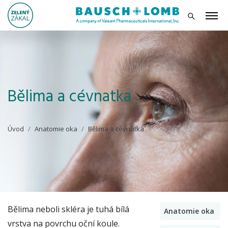
Bělima a cévnatka
Úvod
Anatomie oka
Bělima a cévnatka
Bělima neboli skléra je tuhá bílá
Anatomie oka
vrstva na povrchu oční koule.