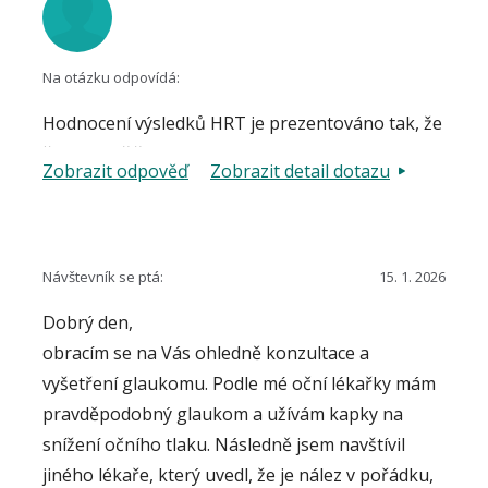
Na otázku odpovídá:
Hodnocení výsledků HRT je prezentováno tak, že
červené křížky znamenají hodnoty mimo mormu,
Zobrazit odpověď
Zobrazit detail dotazu
žluté vykřičníky hraniční nález a zelené tzv. fajfky
nález v normě. Řešením samozřejmě je vysvětlení
a konzultace ošetřujícího lékaře.
Návštevník se ptá:
15. 1. 2026
Dobrý den,
obracím se na Vás ohledně konzultace a
vyšetření glaukomu. Podle mé oční lékařky mám
pravděpodobný glaukom a užívám kapky na
snížení očního tlaku. Následně jsem navštívil
jiného lékaře, který uvedl, že je nález v pořádku,