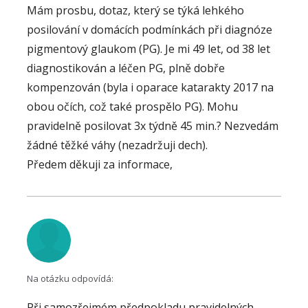
nitroočního tlaku, ale také kontrolou vyšetření
Mám prosbu, dotaz, který se týká lehkého
nálezu na zrakovém nervu oftalmoskopicky,
posilování v domácích podmínkách při diagnóze
vyšetřením zorného pole, vyšetřením vrstvy
pigmentový glaukom (PG). Je mi 49 let, od 38 let
sítnicových nervových vláken pomocí OCT, vše po
diagnostikován a léčen PG, plně dobře
domluvě s ošetřujícím lékařem v glaukomové
kompenzován (byla i oparace katarakty 2017 na
poradně.
obou očích, což také prospělo PG). Mohu
pravidelně posilovat 3x týdně 45 min.? Nezvedám
žádné těžké váhy (nezadržuji dech).
Předem děkuji za informace,
Na otázku odpovídá:
Při samozřejmém předpokladu pravidelných