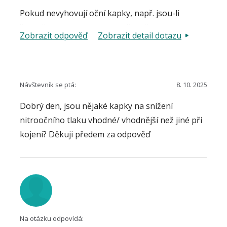
Pokud nevyhovují oční kapky, např. jsou-li
špatně tolerovány, je samozřejmě jako první
Zobrazit odpověď
Zobrazit detail dotazu
varianta vhodné je vyměnit za jiné. Pokud potíže
přetrvávají, je vhodné konzultovat s očním
lékařem další možnosti, např. laserový zákrok.
Návštevník se ptá:
8. 10. 2025
Dobrý den, jsou nějaké kapky na snížení
nitroočního tlaku vhodné/ vhodnější než jiné při
kojení? Děkuji předem za odpověď
Na otázku odpovídá: