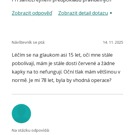
kontrol a léčby očním lékařem by neměla být
Zobrazit odpověď
Zobrazit detail dotazu
přiměřená fyzická aktivita problémem.
Návštevník se ptá:
14. 11. 2025
Léčím se na glaukom asi 15 let, oči mne stále
pobolívají, mám je stále dosti červené a žàdne
kapky na to nefungují. Oční tlak mám většinou v
normě. Je mi 78 let, byla by vhodná operace?
Na otázku odpovídá: