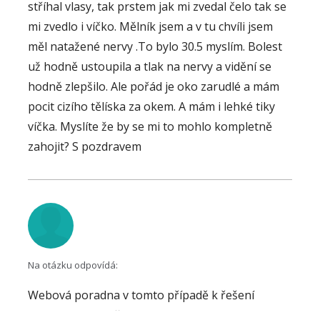
stříhal vlasy, tak prstem jak mi zvedal čelo tak se
mi zvedlo i víčko. Mělník jsem a v tu chvíli jsem
měl natažené nervy .To bylo 30.5 myslím. Bolest
už hodně ustoupila a tlak na nervy a vidění se
hodně zlepšilo. Ale pořád je oko zarudlé a mám
pocit cizího tělíska za okem. A mám i lehké tiky
víčka. Myslíte že by se mi to mohlo kompletně
zahojit? S pozdravem
Na otázku odpovídá:
Webová poradna v tomto případě k řešení
situace neprospěje. Vhodná je konzultace s