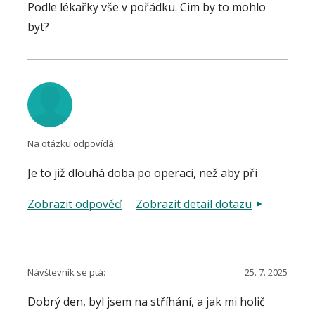
Podle lékařky vše v pořádku. Cim by to mohlo
operatér.
byt?
Na otázku odpovídá:
Je to již dlouhá doba po operaci, než aby při
normálním průběhu operace a pooperačním
Zobrazit odpověď
Zobrazit detail dotazu
hojení a nálezu zde byla přímá souvislost. Mohlo
by se jednat například o podráždění spojivek,
změny mazových žlázek, syndrom suchého oka,
apod.
Návštevník se ptá:
25. 7. 2025
Dobrý den, byl jsem na stříhání, a jak mi holič