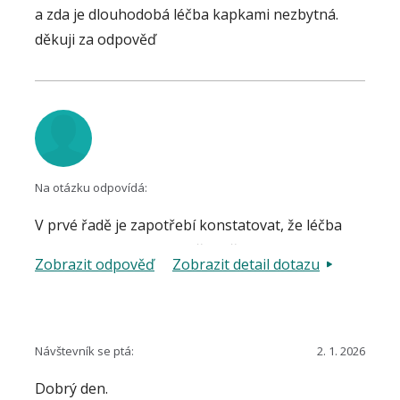
a zda je dlouhodobá léčba kapkami nezbytná.
děkuji za odpověď
Na otázku odpovídá:
V prvé řadě je zapotřebí konstatovat, že léčba
glaukomu se zahajuje, až když je diagnóza
Zobrazit odpověď
Zobrazit detail dotazu
stanovena, tedy nikoliv ve fázi
"pravděpodobného glaukomu". Wash-out efekt
očních kapek, používaných v léčbě glaukomu,
může být až několik týdnů. Je vhodné prověřit
Návštevník se ptá:
2. 1. 2026
stanovení diagnózy, tedy nejen měřením
Dobrý den.