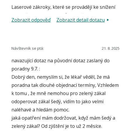
Laserové zákroky, které se provádějí ke snížení
nitroočního tlaku, jsou různé. Liší se
Zobrazit odpověď
Zobrazit detail dotazu
mechanismem účinku, provedením i indikací.
Před provedením zákroku musí být pacient
zevrubně poučen o účelu, metodě, úspěšnosti,
případně i riziku. Písemnou informaci i souhlas s
Návštevník se ptá:
21. 8. 2025
výkonem podepisuje před provedením zákroku,
navazující dotaz na původní dotaz zaslaný do
kdy mu jsou zároveň zodpovězeny případné další
poradny 9.7. :
doplňující otázky.
Dobrý den, nemyslím si, že lékař věděl, že má
poradna tak dlouhé objednací termíny, Vzhledem
k tomu , že mně nemohou pro zelený zákal
odoperovat zákal šedý, vidím to jako velmi
naléhavé a hledám pomoc.
jaká opatření mám dodržovat, když mám šedý a
zelený zákal? Od zjištění je to už 2 měsíce.