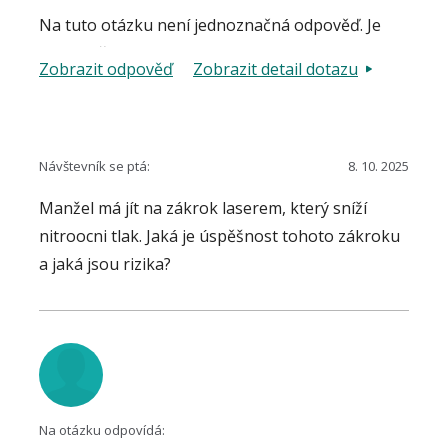
Na tuto otázku není jednoznačná odpověď. Je
nutno přihlédnout k aktuálnímu
Zobrazit odpověď
Zobrazit detail dotazu
oftalmologickému nálezu s přihlédnutím k
prognóze, celkovému zdravotnímu stavu,
konzultaci neonatologa, atd. Vzhledem k
relativně krátké periodě kojení, je možné i
Návštevník se ptá:
8. 10. 2025
uvažovat o dočasném přerušení léčby, případně
Manžel má jít na zákrok laserem, který sníží
o překrytí této doby selektivní laserovou
nitroocni tlak. Jaká je úspěšnost tohoto zákroku
trabekuloplastikou bez lokální léčby kapkami,
a jaká jsou rizika?
apod.
Na otázku odpovídá: