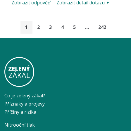
Zobrazit odpověď
Zobrazit detail dotazu
Vaším praktickým lékařem.
1
2
3
4
5
…
242
Co je zelený zákal?
Příznaky a projevy
Příčiny a rizika
Nitrooční tlak