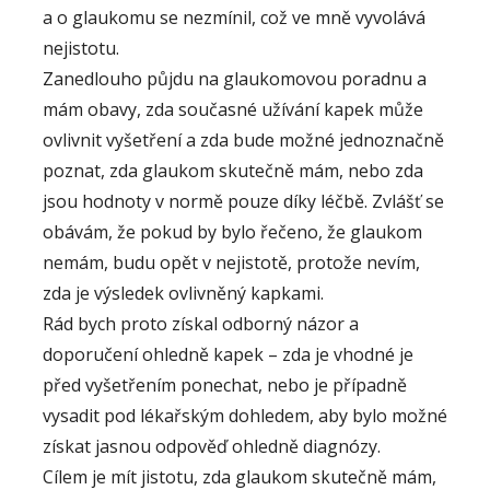
a o glaukomu se nezmínil, což ve mně vyvolává
nejistotu.
Zanedlouho půjdu na glaukomovou poradnu a
mám obavy, zda současné užívání kapek může
ovlivnit vyšetření a zda bude možné jednoznačně
poznat, zda glaukom skutečně mám, nebo zda
jsou hodnoty v normě pouze díky léčbě. Zvlášť se
obávám, že pokud by bylo řečeno, že glaukom
nemám, budu opět v nejistotě, protože nevím,
zda je výsledek ovlivněný kapkami.
Rád bych proto získal odborný názor a
doporučení ohledně kapek – zda je vhodné je
před vyšetřením ponechat, nebo je případně
vysadit pod lékařským dohledem, aby bylo možné
získat jasnou odpověď ohledně diagnózy.
Cílem je mít jistotu, zda glaukom skutečně mám,