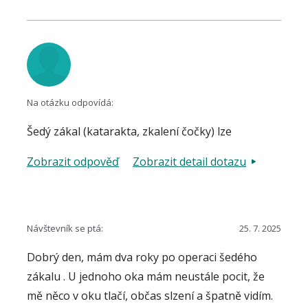
Na otázku odpovídá:
Šedý zákal (katarakta, zkalení čočky) lze
operovat i u pacienta se zeleným zákalem
Zobrazit odpověď
Zobrazit detail dotazu
(glaukomem). Podle nálezu buď před a po
operaci postačuje klasická lokální medikace
glaukomu, tedy očními kapkami, nebo lze zvolit
doplňkový laserový zákrok na snížení
Návštevník se ptá:
25. 7. 2025
nitroočního tlaku, případně lze provést i
Dobrý den, mám dva roky po operaci šedého
kombinovanou operaci, tedy odstranění šedého
zákalu . U jednoho oka mám neustále pocit, že
zákalu a zároveň antiglaukomový zákrok. Vše
mě něco v oku tlačí, občas slzení a špatně vidím.
může určit i ošetřující oční lékař, případně