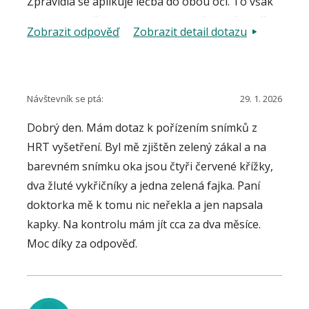
Zpravidla se aplikuje léčba do obou očí. To však
neznamená, že je tomu tak i ve Vašem případě.
Zobrazit odpověď
Zobrazit detail dotazu
Není zcela jasné, proč se obracíte na webovou
poradnu - je přece jasné, že je třeba kontaktovat
lékaře, který léčbu zavedl.
Návštevník se ptá:
29. 1. 2026
Dobrý den. Mám dotaz k pořízením snímků z
HRT vyšetření. Byl mě zjištěn zelený zákal a na
barevném snímku oka jsou čtyři červené křížky,
dva žluté vykřičníky a jedna zelená fajka. Paní
doktorka mě k tomu nic neřekla a jen napsala
kapky. Na kontrolu mám jít cca za dva měsíce.
Moc díky za odpověď.