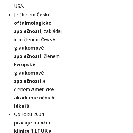
USA.
Je členem
České
oftalmologické
společnosti
, zakládaj
ícím členem
České
glaukomové
společnosti
, členem
Evropské
glaukomové
společnosti
a
členem
Americké
akademie očních
lékařů
.
Od roku 2004
pracuje na oční
klinice 1.LF UK a