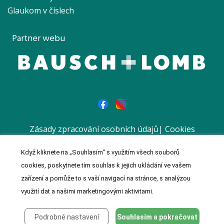
Glaukom v číslech
Partner webu
Zásady zpracování osobních údajů
|
Cookies
|
Prohlášení
Když kliknete na „Souhlasím“ s využitím všech souborů
© 2023 MeDitorial | Vytvořil a spravuje
Meditorial
| ISSN 1803-
cookies, poskytnete tím souhlas k jejich ukládání ve vašem
0181 | Reklamní sdělení
zařízení a pomůže to s vaší navigací na stránce, s analýzou
využití dat a našimi marketingovými aktivitami.
Podrobné nastavení
Souhlasím a pokračovat