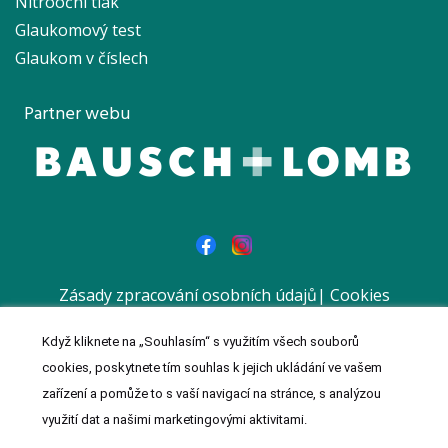
Nitrooční tlak
Glaukomový test
Glaukom v číslech
Partner webu
Zásady zpracování osobních údajů
|
Cookies
|
Prohlášení
Když kliknete na „Souhlasím“ s využitím všech souborů
© 2023 MeDitorial | Vytvořil a spravuje
Meditorial
| ISSN 1803-
cookies, poskytnete tím souhlas k jejich ukládání ve vašem
0181 | Reklamní sdělení
zařízení a pomůže to s vaší navigací na stránce, s analýzou
využití dat a našimi marketingovými aktivitami.