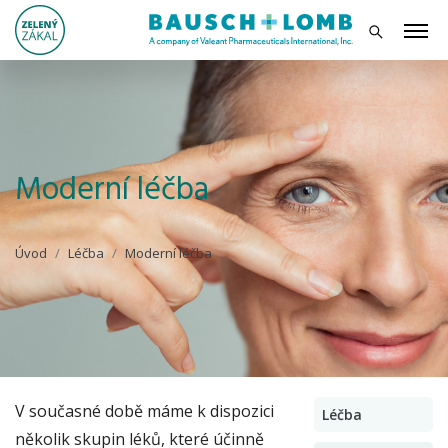
Moderní léčba
Úvod
Léčba
Moderní léčba
V současné době máme k dispozici
Léčba
několik skupin léků, které účinně