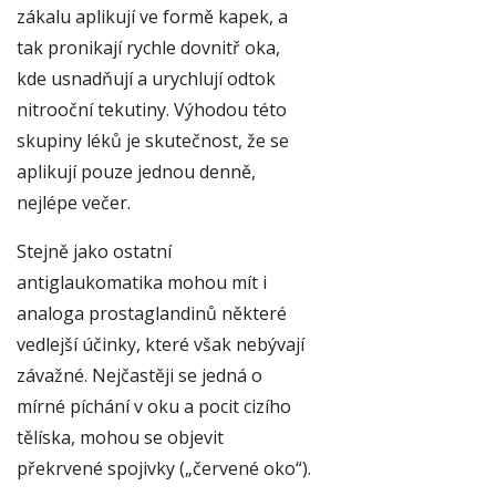
zákalu aplikují ve formě kapek, a
tak pronikají rychle dovnitř oka,
kde usnadňují a urychlují odtok
nitrooční tekutiny. Výhodou této
skupiny léků je skutečnost, že se
aplikují pouze jednou denně,
nejlépe večer.
Stejně jako ostatní
antiglaukomatika mohou mít i
analoga prostaglandinů některé
vedlejší účinky, které však nebývají
závažné. Nejčastěji se jedná o
mírné píchání v oku a pocit cizího
tělíska, mohou se objevit
překrvené spojivky („červené oko“).