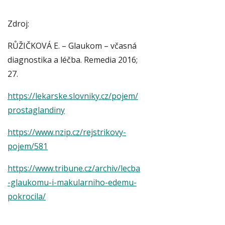
Zdroj:
RŮŽIČKOVÁ E. – Glaukom – včasná
diagnostika a léčba. Remedia 2016;
27.
https://lekarske
.slovniky.cz/pojem/
prostaglandiny
https://www.nzip.cz/rejstrikovy-
pojem/581
https://www.tribune.cz/archiv/lecba
-glaukomu-i-makularniho-edemu-
pokrocila/