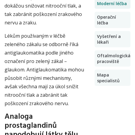
Moderní léčba
dokážou snižovat nitrooční tlak, a
tak zabránit poškození zrakového
Operační
nervu a zraku.
léčba
Lékům používaným v léčbě
Vyšetření a
lékaři
zeleného zákalu se odborně říká
antiglaukomatika podle jiného
Oftalmologická
označení pro zelený zákal –
pracoviště
glaukom. Antiglaukomatika mohou
Mapa
působit různými mechanismy,
specialistů
avšak všechna mají za úkol snížit
nitrooční tlak a zabránit tak
poškození zrakového nervu.
Analoga
prostaglandinů
napodobují látky tělu