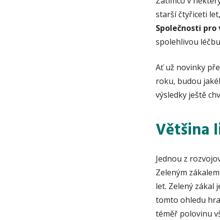
Zatímco v některý
starší čtyřiceti 
Společnosti pr
spolehlivou léčb
Ať už novinky př
roku, budou jakéko
výsledky ještě chv
Většina 
Jednou z rozvojo
Zeleným zákalem zd
let. Zelený zákal
tomto ohledu hrav
téměř polovinu vš