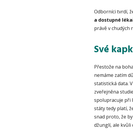
Odborníci tvrdí, 
a dostupné léka
právě v chudých 
Své kapk
Přestože na bohat
nemáme zatím dův
statistická data
zveřejněna studie
spolupracuje při 
státy tedy platí, 
snad proto, že by
džunglí, ale kvůl