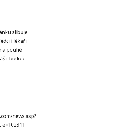
ánku slibuje
dci i lékaři
 na pouhé
áší, budou
.com/news.asp?
cle=102311