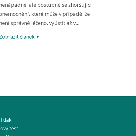
nenápadné, ale postupně se zhoršující
onemocnění, které může v případě, že
není správně léčeno, vyústit až v...
Zobrazit článek
í tlak
ový test