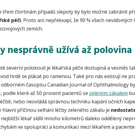
že třem čtvrtinám případů slepoty by bylo možné zabránit př
řské péči
. Proto ani nepřekvapí, že 90 % všech nevidomých li
rozvojových zemích.
y nesprávně užívá až polovina l
é severní polokouli je lékařská péče dostupná a vesměs také
od hrdě se plácat po ramenou. Také pro nás existují ne prá
. V odborném časopisu Canadian Journal of Ophthalmology b
, podle které až 50 procent pacientů se
zeleným zákalem
bu
léčbě, nebo neovládá správnou techniku kapání očních kapek
že hlavní příčinou selhání léčby zeleného zákalu je
nedostat
 nejbližší lékař sídlil mnoho kilometrů daleko oddělený ne
i chybám ve spolupráci a komunikaci mezi lékařem a pacient