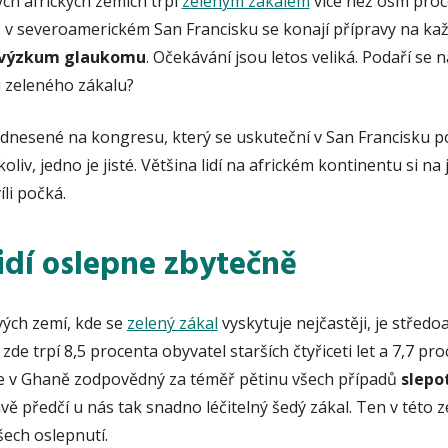
ch afrických zemích trpí
zeleným zákalem
více než osm proc
let, v severoamerickém San Francisku se konají přípravy na k
o výzkum glaukomu
. Očekávání jsou letos veliká. Podaří se na
u zeleného zákalu?
ednesené na kongresu, který se uskuteční v San Francisku p
liv, jedno je jisté. Většina lidí na africkém kontinentu si na 
íli počká.
lidí oslepne zbytečně
vých zemí, kde se
zelený zákal
vyskytuje nejčastěji, je středo
e trpí 8,5 procenta obyvatel starších čtyřiceti let a 7,7 pro
 je v Ghaně zodpovědný za téměř pětinu všech případů
slepo
ě předčí u nás tak snadno léčitelný šedý zákal. Ten v této 
ech oslepnutí.