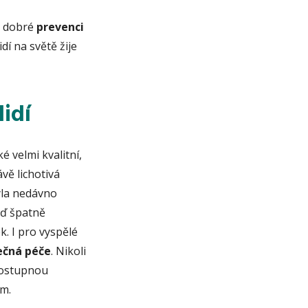
i dobré
prevenci
dí na světě žije
idí
 velmi kvalitní,
vě lichotivá
yla nedávno
ď špatně
. I pro vyspělé
ečná péče
. Nikoli
prostupnou
em.