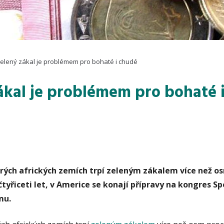
elený zákal je problémem pro bohaté i chudé
ákal je problémem pro bohaté 
rých afrických zemích trpí zeleným zákalem více než o
čtyřiceti let, v Americe se konají přípravy na kongres Sp
mu.