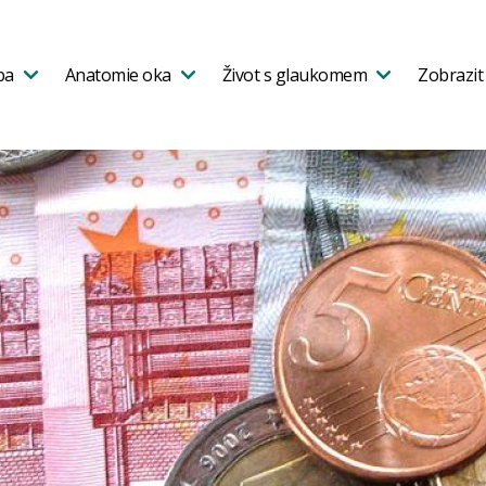
ba
Anatomie oka
Život s glaukomem
Zobrazit 