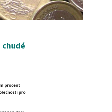
i chudé
sm procent
olečnosti pro