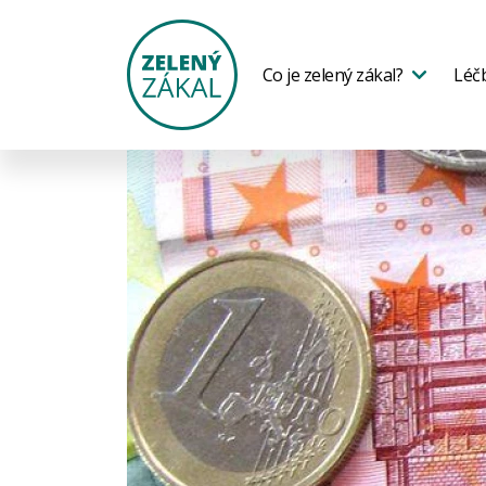
Co je zelený zákal?
Léč