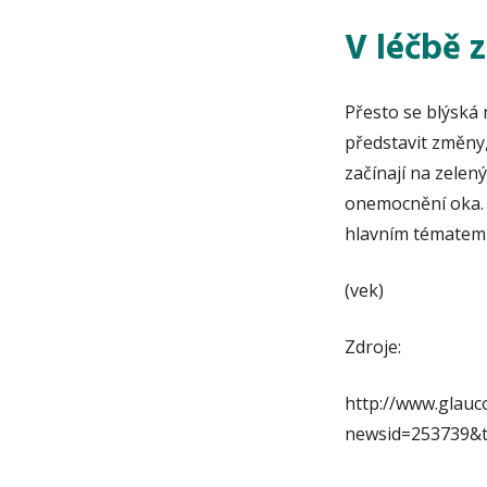
V léčbě 
Přesto se blýská 
představit změny
začínají na zelen
onemocnění oka. 
hlavním tématem 
(vek)
Zdroje:
http://www.glau
newsid=253739&t