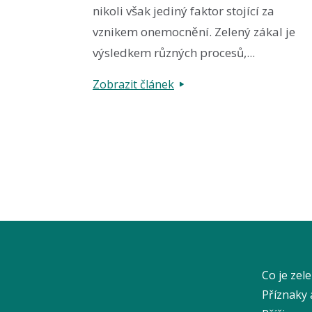
nikoli však jediný faktor stojící za
vznikem onemocnění. Zelený zákal je
výsledkem různých procesů,...
Zobrazit článek
Co je zel
Příznaky 