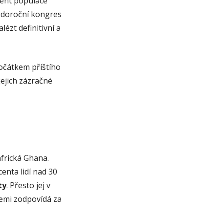
ent populace
aždoroční kongres
lézt definitivní a
očátkem příštího
jejich zázračné
africká Ghana.
centa lidí nad 30
ty
. Přesto jej v
zemi zodpovídá za