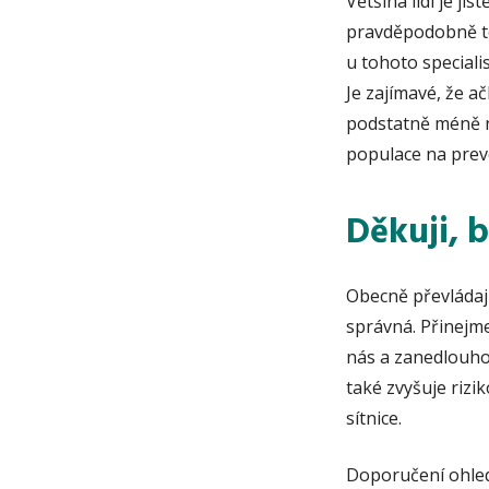
Většina lidí je ji
pravděpodobně to 
u tohoto speciali
Je zajímavé, že a
podstatně méně n
populace na preve
Děkuji, b
Obecně převládají
správná. Přinejme
nás a zanedlouho 
také zvyšuje rizi
sítnice.
Doporučení ohledn