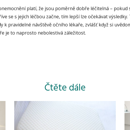
nemocnění platí, že jsou poměrně dobře léčitelná – pokud
říve se s jejich léčbou začne, tím lepší lze očekávat výsledky. 
 k pravidelné návštěvě očního lékaře, zvlášť když si uvědom
e je to naprosto nebolestivá záležitost.
Čtěte dále