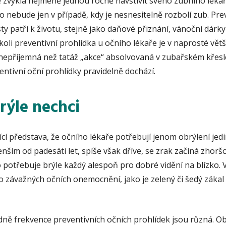
stě zvyklá nejméně jednou ročně navštívit svého zubního lékař
nebude jen v případě, kdy je nesnesitelně rozbolí zub. Pre
sty patří k životu, stejně jako daňové přiznání, vánoční dárk
čkoli preventivní prohlídka u očního lékaře je v naprosté vět
epříjemná než tatáž „akce“ absolvovaná v zubařském křesle
ntivní oční prohlídky pravidelně dochází.
rýle nechci
cí představa, že očního lékaře potřebují jenom obrýlení jedinc
nším od padesáti let, spíše však dříve, se zrak začíná zhor
potřebuje brýle každý alespoň pro dobré vidění na blízko. 
ko závažných očních onemocnění, jako je zelený či šedý zákal
ě frekvence preventivních očních prohlídek jsou různá. Obe