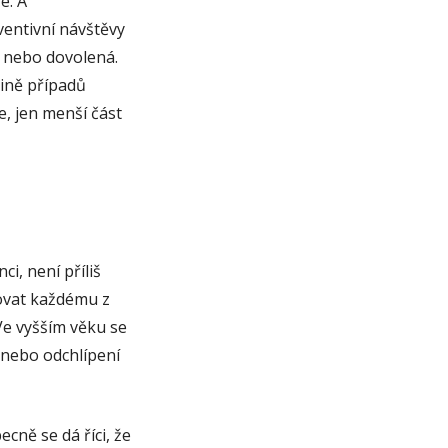
e. A
ventivní návštěvy
y nebo dovolená.
šině případů
, jen menší část
i, není příliš
šovat každému z
Ve vyšším věku se
 nebo odchlípení
cně se dá říci, že