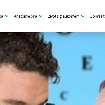
ba
Anatomie oka
Život s glaukomem
Zobrazit 