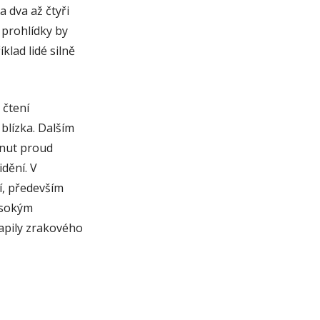
a dva až čtyři
 prohlídky by
lad lidé silně
 čtení
blízka. Dalším
knut proud
idění. V
í, především
vysokým
apily zrakového