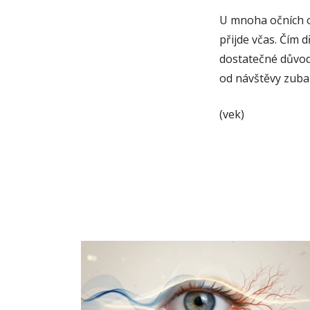
U mnoha očních o
přijde včas. Čím d
dostatečné důvody
od návštěvy zubař
(vek)