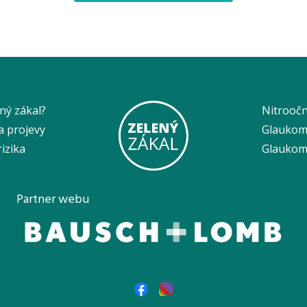
ený zákal?
Nitroočn
a projevy
Glaukom
rizika
Glaukom 
Partner webu