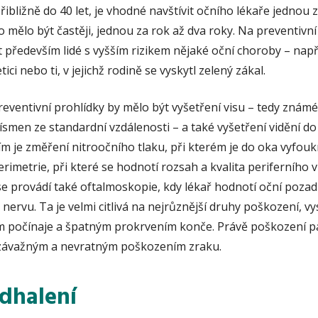
ibližně do 40 let, je vhodné navštívit očního lékaře jednou z
to mělo být častěji, jednou za rok až dva roky. Na preventivní
především lidé s vyšším rizikem nějaké oční choroby – napřík
ici nebo ti, v jejichž rodině se vyskytl zelený zákal.
eventivní prohlídky by mělo být vyšetření visu – tedy známé
ísmen ze standardní vzdálenosti – a také vyšetření vidění do 
m je změření nitroočního tlaku, při kterém je do oka vyfou
rimetrie, při které se hodnotí rozsah a kvalita periferního v
e provádí také oftalmoskopie, kdy lékař hodnotí oční pozad
nervu. Ta je velmi citlivá na nejrůznější druhy poškození, 
m počínaje a špatným prokrvením konče. Právě poškození p
 závažným a nevratným poškozením zraku.
dhalení