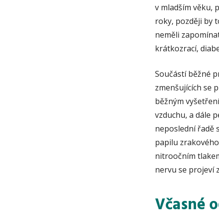
v mladším věku, př
roky, později by 
neměli zapomínat 
krátkozrací, diabet
Součástí běžné pr
zmenšujících se p
běžným vyšetření
vzduchu, a dále pe
neposlední řadě s
papilu zrakového 
nitroočním tlake
nervu se projeví
Včasné o