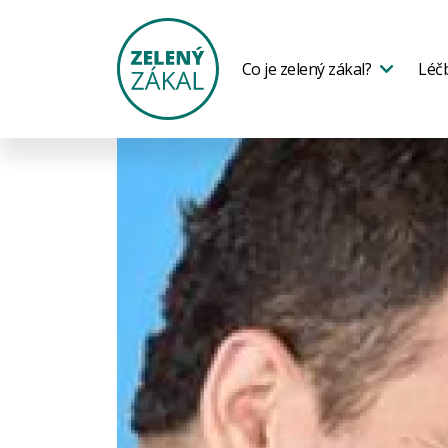
Co je zelený zákal?
Léč