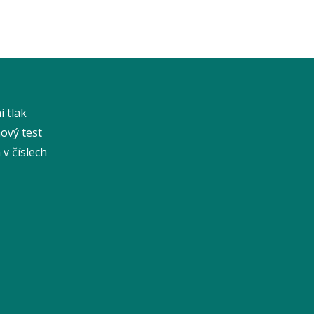
í tlak
ový test
v číslech