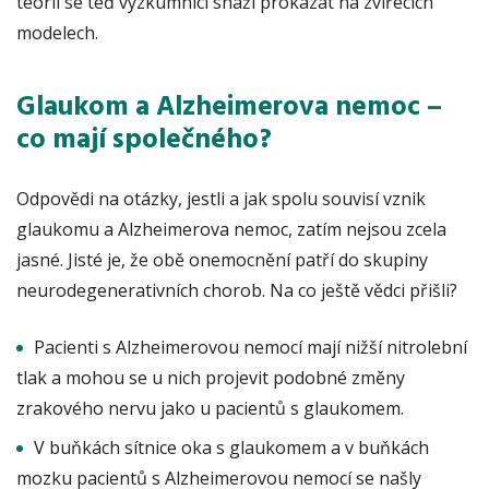
teorii se teď výzkumníci snaží prokázat na zvířecích
modelech.
Glaukom a Alzheimerova nemoc –
co mají společného?
Odpovědi na otázky, jestli a jak spolu souvisí vznik
glaukomu a Alzheimerova nemoc, zatím nejsou zcela
jasné. Jisté je, že obě onemocnění patří do skupiny
neurodegenerativních chorob. Na co ještě vědci přišli?
Pacienti s Alzheimerovou nemocí mají nižší nitrolební
tlak a mohou se u nich projevit podobné změny
zrakového nervu jako u pacientů s glaukomem.
V buňkách sítnice oka s glaukomem a v buňkách
mozku pacientů s Alzheimerovou nemocí se našly