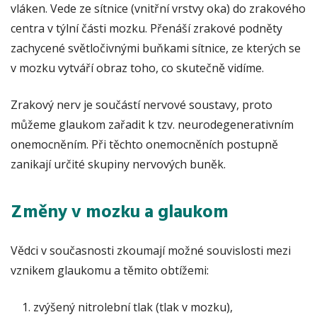
vláken. Vede ze sítnice (vnitřní vrstvy oka) do zrakového
centra v týlní části mozku. Přenáší zrakové podněty
zachycené světločivnými buňkami sítnice, ze kterých se
v mozku vytváří obraz toho, co skutečně vidíme.
Zrakový nerv je součástí nervové soustavy, proto
můžeme glaukom zařadit k tzv. neurodegenerativním
onemocněním. Při těchto onemocněních postupně
zanikají určité skupiny nervových buněk.
Změny v mozku a glaukom
Vědci v současnosti zkoumají možné souvislosti mezi
vznikem glaukomu a těmito obtížemi:
zvýšený nitrolební tlak (tlak v mozku),