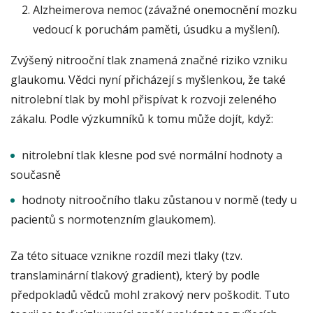
Alzheimerova nemoc (závažné onemocnění mozku
vedoucí k poruchám paměti, úsudku a myšlení).
Zvýšený nitrooční tlak znamená značné riziko vzniku
glaukomu. Vědci nyní přicházejí s myšlenkou, že také
nitrolební tlak by mohl přispívat k rozvoji zeleného
zákalu. Podle výzkumníků k tomu může dojít, když:
nitrolební tlak klesne pod své normální hodnoty a
současně
hodnoty nitroočního tlaku zůstanou v normě (tedy u
pacientů s normotenzním glaukomem).
Za této situace vznikne rozdíl mezi tlaky (tzv.
translaminární tlakový gradient), který by podle
předpokladů vědců mohl zrakový nerv poškodit. Tuto