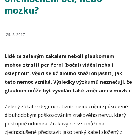
mozku?
25. 8. 2017
Lidé se zeleným zákalem neboli glaukomem
mohou ztratit periferní (boční) vidění nebo i
oslepnout. Vědci se už dlouho snaží objasnit, jak
tato nemoc vzniká. Výsledky výzkumů naznačují, že
glaukom může být vyvolán také změnami v mozku.
Zelený zákal je degenerativní onemocnění způsobené
dlouhodobým poškozováním zrakového nervu, který
postupně odumírá. Zrakový nerv si můžeme
zjednodušeně představit jako tenký kabel složený z