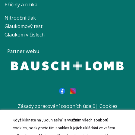
Příčiny a rizika
Nitrooční tlak
Glaukomový test
Glaukom v číslech
Partner webu
Zásady zpracování osobních údajů
|
Cookies
|
Prohlášení
Když kliknete na „Souhlasím“ s využitím všech souborů
© 2023 MeDitorial | Vytvořil a spravuje
Meditorial
| ISSN 1803-
cookies, poskytnete tím souhlas k jejich ukládání ve vašem
0181 | Reklamní sdělení