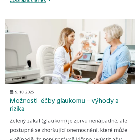
Zobrazit článek
9. 10. 2025
Možnosti léčby glaukomu – výhody a
rizika
Zelený zákal (glaukom) je zprvu nenápadné, ale
postupně se zhoršující onemocnění, které může
v případě, že není správně léčeno, vyústit až v...