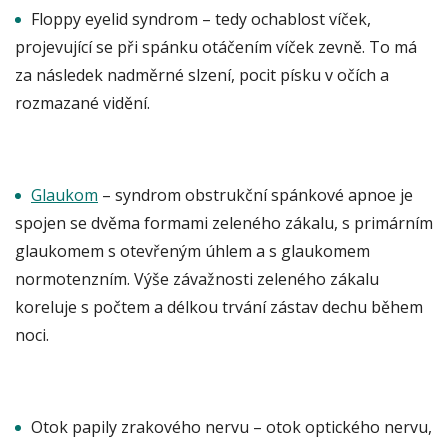
Floppy eyelid syndrom – tedy ochablost víček,
projevující se při spánku otáčením víček zevně. To má
za následek nadměrné slzení, pocit písku v očích a
rozmazané vidění.
Glaukom
– syndrom obstrukční spánkové apnoe je
spojen se dvěma formami zeleného zákalu, s primárním
glaukomem s otevřeným úhlem a s glaukomem
normotenzním. Výše závažnosti zeleného zákalu
koreluje s počtem a délkou trvání zástav dechu během
noci.
Otok papily zrakového nervu – otok optického nervu,