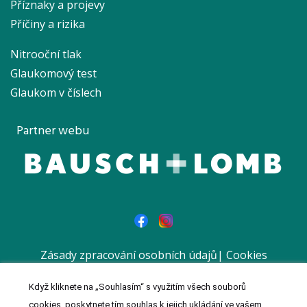
Příznaky a projevy
Příčiny a rizika
Nitrooční tlak
Glaukomový test
Glaukom v číslech
Partner webu
Zásady zpracování osobních údajů
|
Cookies
|
Prohlášení
Když kliknete na „Souhlasím“ s využitím všech souborů
© 2023 MeDitorial | Vytvořil a spravuje
Meditorial
| ISSN 1803-
cookies, poskytnete tím souhlas k jejich ukládání ve vašem