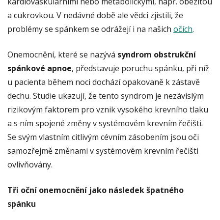
kardiovaskulárními nebo metabolickými, např. obezitou
a cukrovkou. V nedávné době ale vědci zjistili, že
problémy se spánkem se odrážejí i na našich
očích
.
Onemocnění, které se nazývá
syndrom obstrukční
spánkové apnoe
, představuje poruchu spánku, při níž
u pacienta během noci dochází opakovaně k zástavě
dechu. Studie ukazují, že tento syndrom je nezávislým
rizikovým faktorem pro vznik vysokého krevního tlaku
a s ním spojené změny v systémovém krevním řečišti.
Se svým vlastním citlivým cévním zásobením jsou oči
samozřejmě změnami v systémovém krevním řečišti
ovlivňovány.
Tři oční onemocnění jako následek špatného
spánku