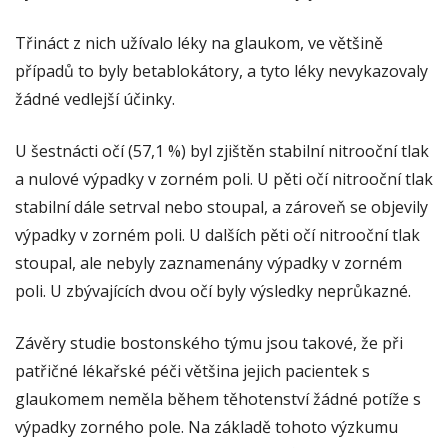
Třináct z nich užívalo léky na glaukom, ve většině
případů to byly betablokátory, a tyto léky nevykazovaly
žádné vedlejší účinky.
U šestnácti očí (57,1 %) byl zjištěn stabilní nitrooční tlak
a nulové výpadky v zorném poli. U pěti očí nitrooční tlak
stabilní dále setrval nebo stoupal, a zároveň se objevily
výpadky v zorném poli. U dalších pěti očí nitrooční tlak
stoupal, ale nebyly zaznamenány výpadky v zorném
poli. U zbývajících dvou očí byly výsledky neprůkazné.
Závěry studie bostonského týmu jsou takové, že při
patřičné lékařské péči většina jejich pacientek s
glaukomem neměla během těhotenství žádné potíže s
výpadky zorného pole. Na základě tohoto výzkumu