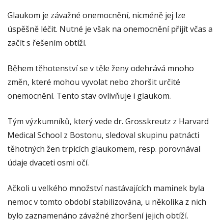
Glaukom je závažné onemocnění, nicméně jej lze
úspěšně léčit. Nutné je však na onemocnění přijít včas a
začít s řešením obtíží.
Během těhotenství se v těle ženy odehrává mnoho
změn, které mohou vyvolat nebo zhoršit určité
onemocnění. Tento stav ovlivňuje i glaukom.
Tým výzkumníků, který vede dr. Grosskreutz z Harvard
Medical School z Bostonu, sledoval skupinu patnácti
těhotných žen trpících glaukomem, resp. porovnával
údaje dvaceti osmi očí.
Ačkoli u velkého množství nastávajících maminek byla
nemoc v tomto období stabilizována, u několika z nich
bylo zaznamenáno závažné zhoršení jejich obtíží.