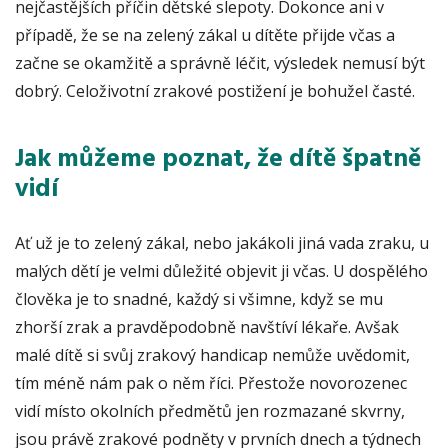
nejčastějších příčin dětské slepoty. Dokonce ani v
případě, že se na zelený zákal u dítěte přijde včas a
začne se okamžitě a správně léčit, výsledek nemusí být
dobrý. Celoživotní zrakové postižení je bohužel časté.
Jak můžeme poznat, že dítě špatně
vidí
Ať už je to zelený zákal, nebo jakákoli jiná vada zraku, u
malých dětí je velmi důležité objevit ji včas. U dospělého
člověka je to snadné, každý si všimne, když se mu
zhorší zrak a pravděpodobně navštíví lékaře. Avšak
malé dítě si svůj zrakový handicap nemůže uvědomit,
tím méně nám pak o něm říci. Přestože novorozenec
vidí místo okolních předmětů jen rozmazané skvrny,
jsou právě zrakové podněty v prvních dnech a týdnech