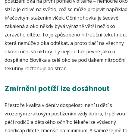
postižení oka na první pohled viditelné – nemocné oko
slzí a je citlivé na světlo, což se může projevit například
křečovitým stažením víček. Oční rohovka je šedavě
zakalená a oko někdy bývá výrazně větší než oko
zdravého dítěte. To je způsobeno nitrooční tekutinou,
která nemůže z oka odtékat, a proto tlačí na všechny
okolní oční struktury. Ty nejsou tak pevné jako u
dospělého člověka a celé oko se pod tlakem nitrooční
tekutiny roztahuje do stran.
Zmírnění potíží lze dosáhnout
Přestože kvalita vidění v dospělosti není u dětí s
vrozeným zrakovým postižením vždy dobrá, trpělivou
péčí rodičů a dětského očního lékaře lze výsledný
handicap dítěte zmenšit na minimum. A samozřejmě to