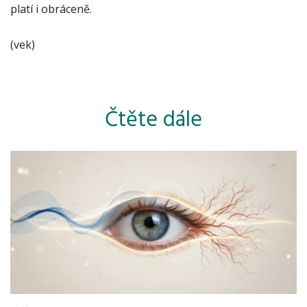
platí i obráceně.
(vek)
Čtěte dále