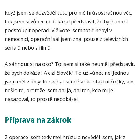
Když jsem se dozvěděl tuto pro mě hrůzostrašnou věc,
tak jsem si vůbec nedokázal představit, že bych mohl
podstoupit operaci. V životě jsem totiž nebyl v
nemocnici, operační sál jsem znal pouze z televizních
seriálů nebo z filmů.
A sáhnout si na oko? To jsem si také neuměl představit,
že bych dokázal. A cizí člověk? To už vůbec ne! Jednou
jsem měl v úmyslu nechat si udělat kontaktní čočky, ale
nešlo to, protože jsem ani já, ani ten, kdo mi je
nasazoval, to prostě nedokázal.
Příprava na zákrok
Z operace jsem tedy měl hrůzu a nevěděl jsem, jak z