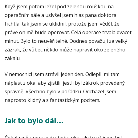
Když jsem potom ležel pod zelenou rouškou na
operačním sále a uslyšel jsem hlas pana doktora
Fichtla, tak jsem se uklidnil, protože jsem věděl, že
právě on mě bude operovat. Celá operace trvala dvacet
minut. Bylo to neuvěřitelné. Dodnes považuji za velký
zázrak, že vůbec někdo může napravit oko zeleného
zákalu.
V nemocnici jsem strávil jeden den. Odlepili mi tam
náplast z oka, aby zjistili, jestli byl zákrok provedený
správně. Všechno bylo v pořádku. Odcházel jsem
naprosto klidný a s fantastickým pocitem.
Jak to bylo dál…
Čekala mě operace druhého oka, ale to už jsem byl