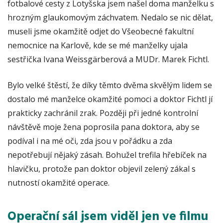
fotbalové cesty z Lotyšska jsem našel doma manželku s
hrozným glaukomovým záchvatem. Nedalo se nic dělat,
museli jsme okamžitě odjet do Všeobecné fakultní
nemocnice na Karlově, kde se mé manželky ujala
sestřička Ivana Weissgärberová a MUDr. Marek Fichtl.
Bylo velké štěstí, že díky těmto dvěma skvělým lidem se
dostalo mé manželce okamžité pomoci a doktor Fichtl jí
prakticky zachránil zrak. Později při jedné kontrolní
návštěvě moje žena poprosila pana doktora, aby se
podíval i na mé oči, zda jsou v pořádku a zda
nepotřebují nějaký zásah. Bohužel trefila hřebíček na
hlavičku, protože pan doktor objevil zelený zákal s
nutností okamžité operace.
Operační sál jsem viděl jen ve filmu