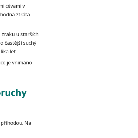
mi cévami v
chodná ztráta
 zraku u starších
o častější suchý
ka let.
ice je vnímáno
oruchy
 příhodou. Na