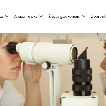
ba
Anatomie oka
Život s glaukomem
Zobrazit 