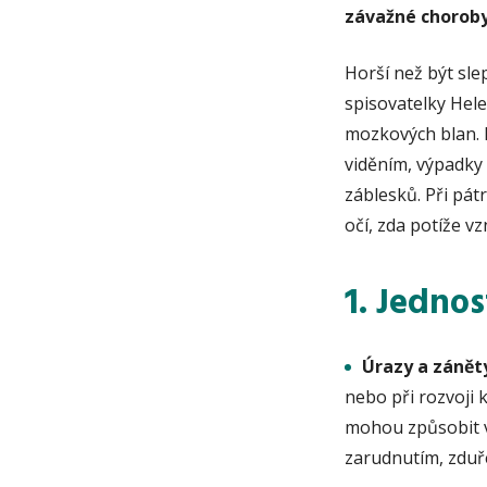
závažné choroby,
Horší než být sle
spisovatelky Hele
mozkových blan. 
viděním, výpadky
záblesků. Při pátr
očí, zda potíže v
1. Jedno
Úrazy a zánět
nebo při rozvoji 
mohou způsobit v
zarudnutím, zduře