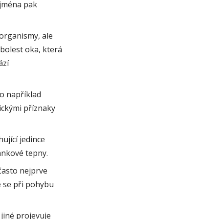
ejména pak
organismy, ale
bolest oka, která
ází
o například
ickými příznaky
ující jedince
ánkové tepny.
často nejprve
e se při pohybu
iné projevuje