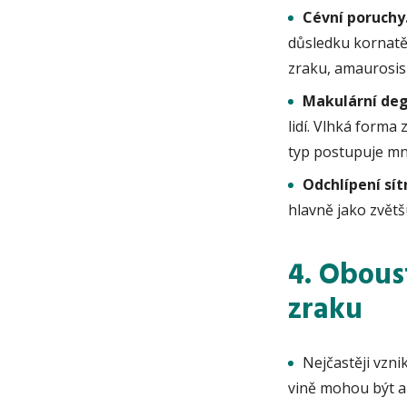
Cévní poruchy
důsledku kornatě
zraku, amaurosis
Makulární deg
lidí. Vlhká forma
typ postupuje mno
Odchlípení sít
hlavně jako zvětš
4. Obous
zraku
Nejčastěji vzn
vině mohou být al