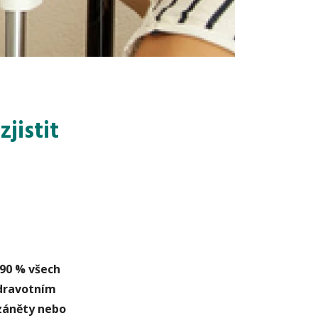
jistit
 90 % všech
zdravotním
 záněty nebo