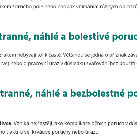
adkem zorného pole nebo naopak vnímáním různých obrazců
tranné, náhlé a bolestivé poru
zrakem nebývají tolik časté. Většinou se jedná o příznak zá
rve) nebo o pracovní úraz v důsledku svařování bez použit
stranné, náhlé a bezbolestné p
livce.
Vzniká nejčastěji jako komplikace očních poruch v dů
o tlaku krve, krvácivé poruchy nebo úrazu.