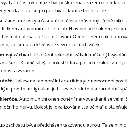
ky.
Tato část oka může být poškozena úrazem či infekcí, z
gienických zásad při používání kontaktních čoček.
a.
Zánět duhovky a řasnatého tělesa způsobují různé mikro
sledkem autoimunitních chorob. Hlavním příznakem je tupá 
ohledu do blízka a při zaostřování. Onemocnění dále doprov
zení, zarudnutí a křečovité sevření očních víček.
mový záchvat.
Zhoršení zeleného zákalu může být vyvolán
ze v šeru. Kromě silných bolestí oka a poruch zraku jsou typ
olnost a zvracení.
zánět.
Takzvaná temporální arteriitida je onemocnění postih
pickým prvotním signálem je bolestivé zduření a zarudnutí sp
kleróza.
Autoimunitní onemocnění nervové tkáně se velmi 
 očního nervu. Bolest je lokalizována „za očima“ a stupňuj
p záchvatu bývá předcházen takzvanou aurou. Ta se mimo j