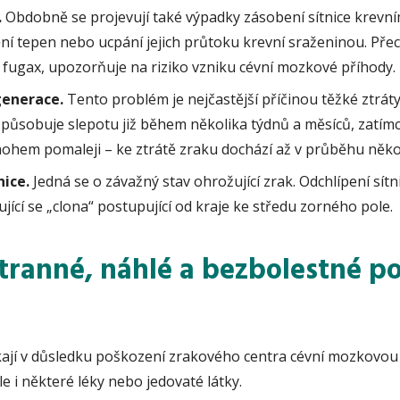
.
Obdobně se projevují také výpadky zásobení sítnice krevní
ní tepen nebo ucpání jejich průtoku krevní sraženinou. Pře
 fugax, upozorňuje na riziko vzniku cévní mozkové příhody.
enerace.
Tento problém je nejčastější příčinou těžké ztráty
 způsobuje slepotu již během několika týdnů a měsíců, zatímc
hem pomaleji – ke ztrátě zraku dochází až v průběhu několi
nice.
Jedná se o závažný stav ohrožující zrak. Odchlípení sítn
ující se „clona“ postupující od kraje ke středu zorného pole.
tranné, náhlé a bezbolestné p
ikají v důsledku poškození zrakového centra cévní mozkovou
e i některé léky nebo jedovaté látky.