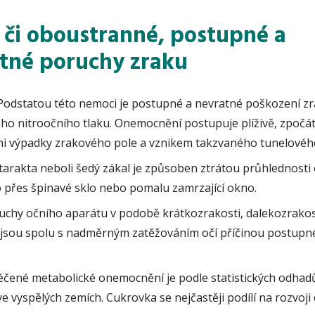
- či oboustranné, postupné a
tné poruchy zraku
odstatou této nemoci je postupné a nevratné poškození z
ho nitroočního tlaku. Onemocnění postupuje plíživě, zpočá
ými výpadky zrakového pole a vznikem takzvaného tunelového
arakta neboli šedý zákal je způsoben ztrátou průhlednosti 
o přes špinavé sklo nebo pomalu zamrzající okno.
chy očního aparátu v podobě krátkozrakosti, dalekozrakos
i jsou spolu s nadměrným zatěžováním očí příčinou postup
čené metabolické onemocnění je podle statistických odhadů
e vyspělých zemích. Cukrovka se nejčastěji podílí na rozvoji 