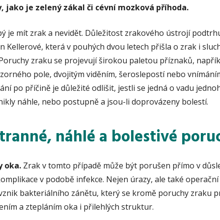
 jako je zelený zákal či cévní mozková příhoda.
pý je mít zrak a nevidět. Důležitost zrakového ústrojí podtrh
n Kellerové, která v pouhých dvou letech přišla o zrak i sluc
Poruchy zraku se projevují širokou paletou příznaků, např
 zorného pole, dvojitým viděním, šeroslepostí nebo vnímání
ání po příčině je důležité odlišit, jestli se jedná o vadu jed
znikly náhle, nebo postupně a jsou-li doprovázeny bolestí.
stranné, náhlé a bolestivé poru
y oka.
Zrak v tomto případě může být porušen přímo v důs
komplikace v podobě infekce. Nejen úrazy, ale také operační
znik bakteriálního zánětu, který se kromě poruchy zraku pr
ním a ztepláním oka i přilehlých struktur.