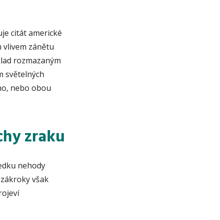
uje citát americké
h vlivem zánětu
íklad rozmazaným
m světelných
noho, nebo obou
chy zraku
ledku nehody
 zákroky však
ojeví