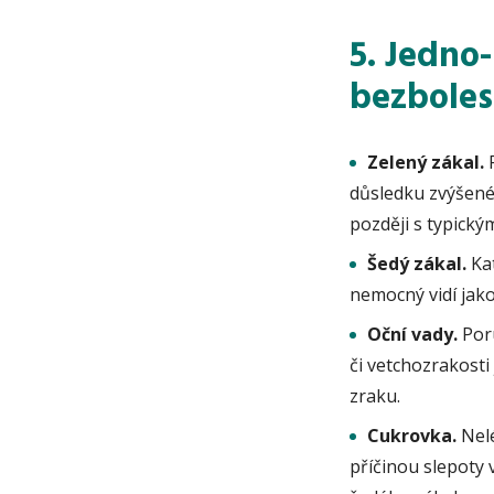
5. Jedno
bezboles
Zelený zákal.
P
důsledku zvýšené
později s typick
Šedý zákal.
Kat
nemocný vidí jak
Oční vady.
Poru
či vetchozrakost
zraku.
Cukrovka.
Nelé
příčinou slepoty v