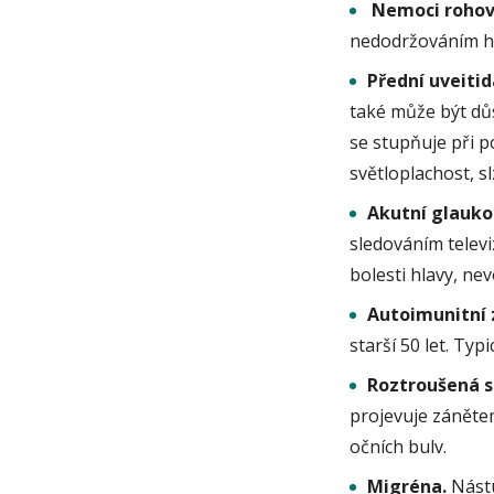
Nemoci rohov
nedodržováním hy
Přední uveitid
také může být dů
se stupňuje při p
světloplachost, sl
Akutní glauko
sledováním televi
bolesti hlavy, nev
Autoimunitní 
starší 50 let. Ty
Roztroušená s
projevuje zánětem
očních bulv.
Migréna.
Nástu