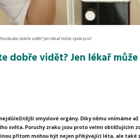
řestáváte dobře vidět? Jen lékař může zjistit proč
e dobře vidět? Jen lékař může z
 nejdůležitější smyslové orgány. Díky němu vnímáme až
ího světa. Poruchy zraku jsou proto velmi obtěžujícím 
inou přitom mohou být nejen přibývající léta, ale také