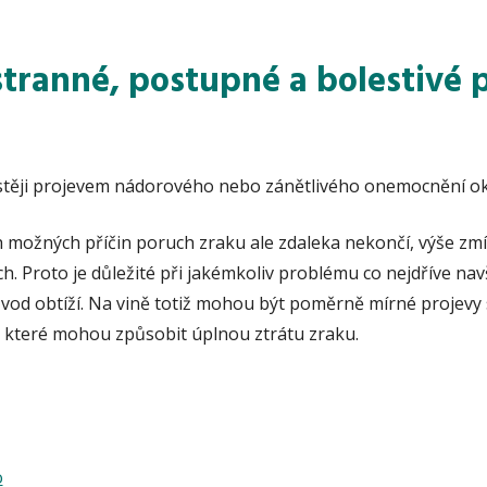
stranné, postupné a bolestivé 
astěji projevem nádorového nebo zánětlivého onemocnění ok
h možných příčin poruch zraku ale zdaleka nekončí, výše zm
ich. Proto je důležité při jakémkoliv problému co nejdříve navš
vod obtíží. Na vině totiž mohou být poměrně mírné projevy s
 které mohou způsobit úplnou ztrátu zraku.
o