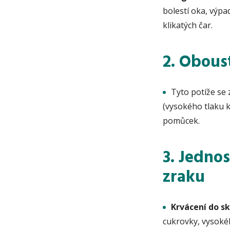
bolestí oka, výp
klikatých čar.
2. Obous
Tyto potíže se 
(vysokého tlaku k
pomůcek.
3. Jedno
zraku
Krvácení do sk
cukrovky, vysokéh