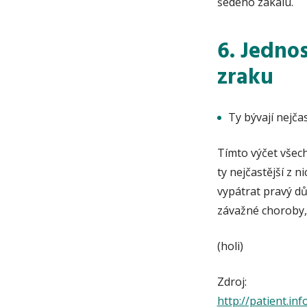
šedého zákalu.
6. Jedno
zraku
Ty bývají nejč
Tímto výčet všec
ty nejčastější z n
vypátrat pravý dů
závažné choroby,
(holi)
Zdroj:
http://patient.inf