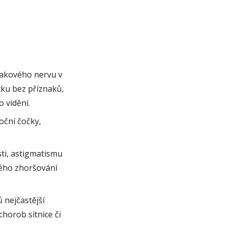
rakového nervu v
tku bez příznaků,
 vidění.
oční čočky,
ti, astigmatismu
ného zhoršování
 nejčastější
chorob sítnice či