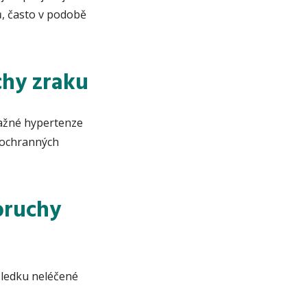
, často v podobě
chy zraku
važné hypertenze
í ochranných
oruchy
sledku neléčené