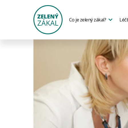
Co je zelený zákal?
Léč