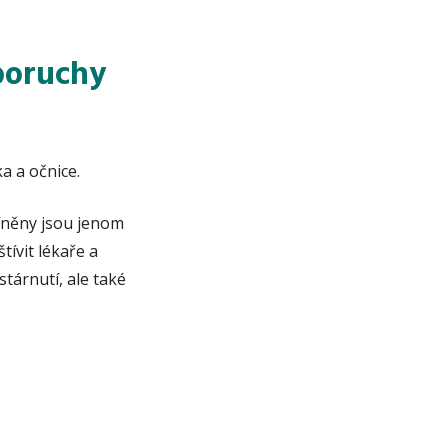
poruchy
a a očnice.
íněny jsou jenom
tívit lékaře a
tárnutí, ale také