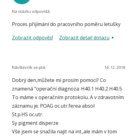
Na otázku odpovídá:
Proces přijímání do pracovního poměru letušky
si řídí příslušné personální oddělení leteckých
Zobrazit odpověď
Zobrazit detail dotazu
společností, kde budou také stanoveny zdravotní
požadavky. Pokud je problém s posouzením
zrakových funkcí, je možno jej řešit s Ústavem
leteckého zdravotnictví v Praze, jehož oční
Návštevník se ptá:
16. 12. 2018
oddělení je zaměřeno na posudkovou činnost
Dobrý den,můžete mi prosím pomoci? Co
pro létající a obslužný letecký personál.
znamená "operační diagnoza: H40.1 H40.2 H40.5
To máme v operačním protokolu. A v zdravotním
záznamu je: POAG oc.utr.ferea absol
St.p.HS oc.utr.
Sy pigment disperze
Vše jsem se snažila najít na int.,ale mám v tom