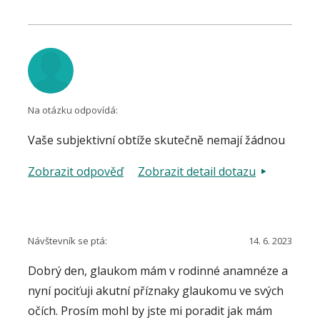
Na otázku odpovídá:
Vaše subjektivní obtíže skutečně nemají žádnou
souvislost s akutním glaukomovým záchvatem.
Zobrazit odpověď
Zobrazit detail dotazu
Předpokládám, že potíže nejsou typické ani pro
žádnou oční chorobu. Jiná věc je celkový
zdravotní stav - např. kolísající krevní tlak,
blokáda krční páteře, apod. Řešení je v
Návštevník se ptá:
14. 6. 2023
kompetenci Vašeho praktického lékaře.
Dobrý den, glaukom mám v rodinné anamnéze a
nyní pociťuji akutní příznaky glaukomu ve svých
očích. Prosím mohl by jste mi poradit jak mám