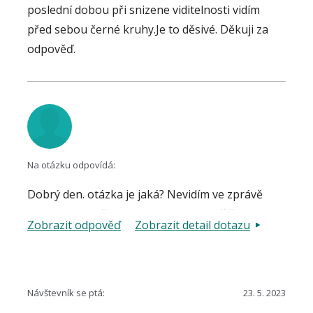
poslední dobou při snizene viditelnosti vidím
provede příslušná vyšetření.
před sebou černé kruhy.Je to děsivé. Děkuji za
odpověď.
Na otázku odpovídá:
Dobrý den. otázka je jaká? Nevidím ve zprávě
otazník. Patrně máte na mysli, co je příčinou
Zobrazit odpověď
Zobrazit detail dotazu
černých kruhů? Může se jednat o změny v
zorném poli, tzv. skotomy, které se mohou
vyvinout v souvislosti s glaukomem.
Návštevník se ptá:
23. 5. 2023