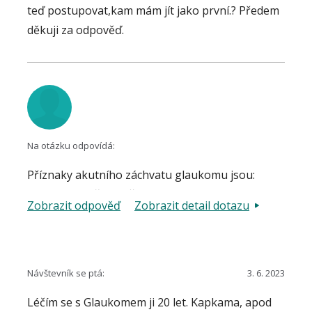
teď postupovat,kam mám jít jako první.? Předem
děkuji za odpověď.
Na otázku odpovídá:
Příznaky akutního záchvatu glaukomu jsou:
bolest oka, případně celé poloviny hlavy, pocit
Zobrazit odpověď
Zobrazit detail dotazu
tlaku v oku, zamlžené vidění, kruhy kolem světel,
někdy nevolnost nebo zvracení. V takovém
případě je nezbytné neprodleně lékařskou
pomoc, i třeba cestou pohotovosti. Pokud jde o
Návštevník se ptá:
3. 6. 2023
podezření na glaukom, je vhodné situaci řešit
Léčím se s Glaukomem ji 20 let. Kapkama, apod
neakutním objednáním k očnímu lékaři, který