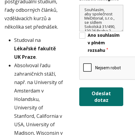
postgraduální studium,
řady odborných článků,
vzdělávacích kurzů a
několika set přednášek.
Ano souhlasím
Studoval na
v plném
Lékařské fakultě
*
rozsahu
UK Praze
.
Absolvoval řadu
zahraničních stáží,
např. na University of
Amsterdam v
Odeslat
Holandsku,
dotaz
University of
Stanford, California v
USA, University of
Madison, Wisconsin v