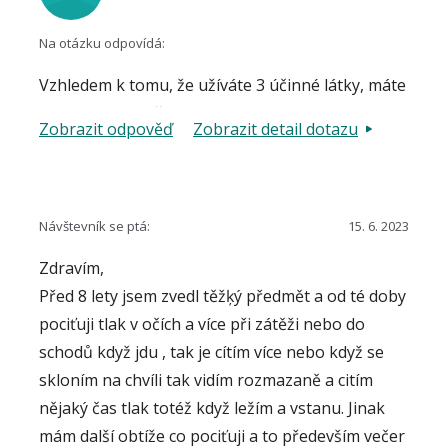
Na otázku odpovídá:
Vzhledem k tomu, že užíváte 3 účinné látky, máte
subjektivní potíže a nevyhovuje ani tolerance
Zobrazit odpověď
Zobrazit detail dotazu
léčby, je úvaha o antiglaukomovem zákroku na
místě. Je třeba projednat s ošetřujícím lékařem,
zda jsou kompenzovany zrakové funkce, na
základě příslušných vyšetření. Nemusí být
Návštevník se ptá:
15. 6. 2023
indikovana přímo klasická chirurgická operace,
Zdravím,
možná bude vyhovovat laserový zákrok (SLT),
Před 8 lety jsem zvedl těžķý předmět a od té doby
CFK.
pociťuji tlak v očích a více při zátěži nebo do
schodů když jdu , tak je cítím více nebo když se
skloním na chvíli tak vidím rozmazaně a citím
nějaký čas tlak totéž když ležím a vstanu. Jinak
mám další obtíže co pociťuji a to především večer