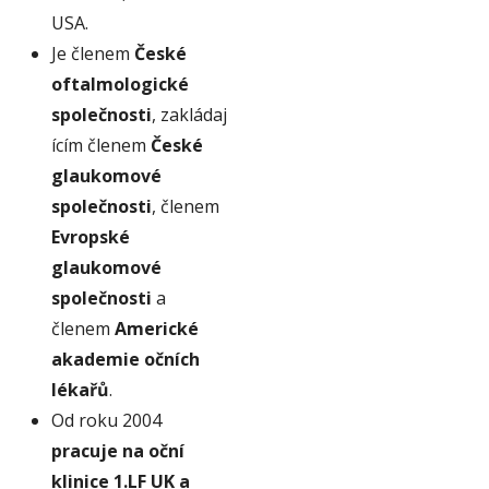
USA.
Je členem
České
oftalmologické
společnosti
, zakládaj
ícím členem
České
glaukomové
společnosti
, členem
Evropské
glaukomové
společnosti
a
členem
Americké
akademie očních
lékařů
.
Od roku 2004
pracuje na oční
klinice 1.LF UK a