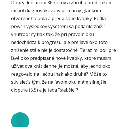
Dobrý deň, mám 36 rokov a zhruba pred rokom
mi bol diagnostikovaný primárny glaukóm
otvoreného uhla a predpísané kvapky. Podľa
prvých výsledkov vyšetrení sa podarilo znížiť
vnútroočný tlak tak, že pri pravom oku
nedochádza k progresu, ale pre ľavé oko toto
zníženie stále nie je dostatočné. Teraz mi boli pre
ľavé oko predpísané nové kvapky, ktoré musím
užívať dva krát denne. Je možné, aby jedno oko
reagovalo na liečbu inak ako druhé? Môže to
súvisieť s tým, že na ľavom oku mám silnejšie
dioptrie (5,5) a je teda "slabšie"?