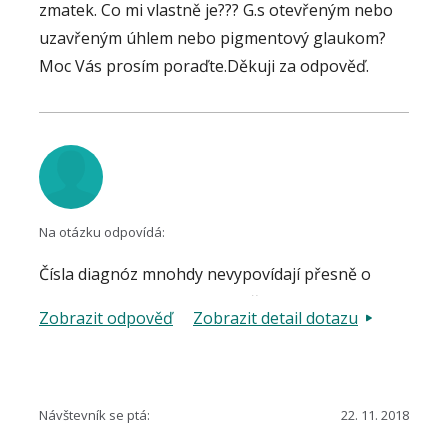
zmatek. Co mi vlastně je??? G.s otevřeným nebo
uzavřeným úhlem nebo pigmentový glaukom?
Moc Vás prosím poraďte.Děkuji za odpověď.
Na otázku odpovídá:
Čísla diagnóz mnohdy nevypovídají přesně o
zdravotním stavu. Je lépe se řídit terminologií
Zobrazit odpověď
Zobrazit detail dotazu
použitou ve zdravotním záznamu. Primární
glaukomu otevřeného úhlu, téměř absolutní.
Stav po hluboké sklerektomii oboustranně.
Syndrom pigmentové disperze.
Návštevník se ptá:
22. 11. 2018