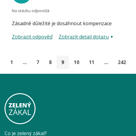
Na otázku odpovídá:
Zásadně důležité je dosáhnout kompenzace
onemocnění, tedy aby nedocházelo ke ztrátě
Zobrazit odpověď
Zobrazit detail dotazu
zrakových funkcí ani na jednom oku. Pokud
nepostačují aktuálně podávané kapky, je třeba
změnit léčbu v rámci širokého portfolia očních
1
…
7
8
9
10
11
…
242
kapek, které je k dispozici,případně indikovat
laserovou nebo chirurgickou léčbu. Po dosažení
kompenzace řešíme druhý důležitý fenomén, a
sice v případě horší snášenlivosti některého léku
hledáme takový, který je nejlépe tolerován.
Úvaha o "slabším" oku zde není na pořadu dne.
Co je zelený zákal?