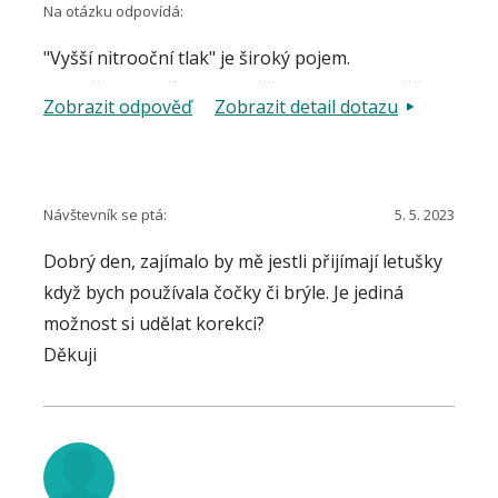
Na otázku odpovídá:
"Vyšší nitrooční tlak" je široký pojem.
Pravděpodobně byla naměřena hodnota vyšší
Zobrazit odpověď
Zobrazit detail dotazu
než je tzv. statistická norma. To však ještě
nemusí znamenat oční chorobu. Pokud nejsou
zjištěny žádné patologické změny zrakových
funkcí ani změny morfologické, jednalo by se
Návštevník se ptá:
5. 5. 2023
nejspíše o tzv. oční hypertenzi. Zde se provádí
Dobrý den, zajímalo by mě jestli přijímají letušky
pravidelné kontroly (mimo jiné oftamoskopie
když bych používala čočky či brýle. Je jediná
terče zrakového nervu, perimetrie, OCT), a
možnost si udělat korekci?
pokud nejsou zjištěny změny, nenasazuje se
Děkuji
léčba. Pokud máte obtíže, zkuste se objednat na
tato vyšetření v dřívějším termínu.