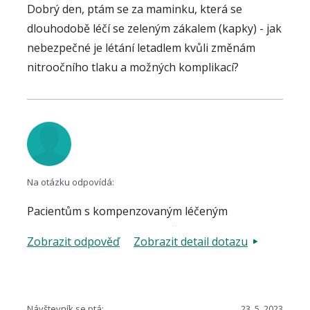
Dobrý den, ptám se za maminku, která se
dlouhodobě léčí se zeleným zákalem (kapky) - jak
nebezpečné je létání letadlem kvůli změnám
nitroočního tlaku a možných komplikací?
Na otázku odpovídá:
Pacientům s kompenzovaným léčeným
primárním glaukomem otevřeného úhlu nejsou
Zobrazit odpověď
Zobrazit detail dotazu
stanovovány žádná omezování v turistickém
cestování letadlem.
Návštevník se ptá:
23. 5. 2023