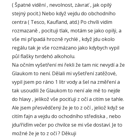
( Špatné vidění , nevolnost, závrať , jak opilý
stejný pocit.) Nebo když vejdu do obchodního
centra ( Tesco, Kaufland, atd.) Po chvíli vidím
rozmazaně , pocituji tlak, motám se jako opilý, a
vše mi připadá hrozně rychlé , když jdu okolo
regálu tak je vše rozmázano jako kdybych vypil
půl flašky tvrdehó alkoholu.
Na očním vyšetření mi řekli že tam nic nevydí a že
Glaukom to není. Dělali mi vyšetření zatěžové,
vypil jsem po ráno 1 litr vody a šel na změření a
tak usoudili že Glaukom to není ale mě to nejde
do hlavy , jelikož vše pociťuji z očí a citím se tahle.
Ale jsem přesvědčený že je to z očí , jeliož když se
citím fajn a vejdu do ochodního střediska , nebo
jdu/říďím večer po chvilce se mi vše dostaví. Je to
možné že je to z očí ? Děkuji