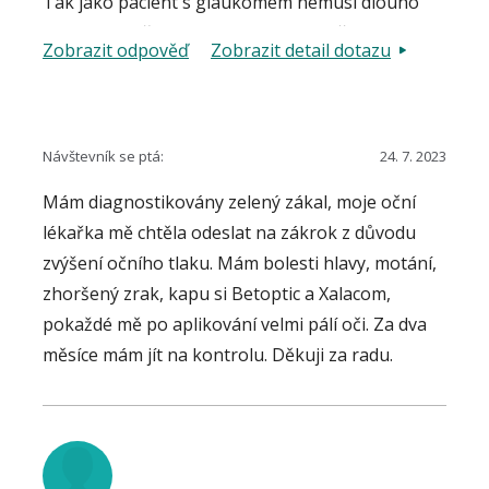
Tak jako pacient s glaukomem nemusí dlouho
pozorovat příznaky svého onemocnění
Zobrazit odpověď
Zobrazit detail dotazu
glaukomem, tak podobně nemusí pozorovat ani
efekt léčby. Důležité je, aby se podařilo
onemocnění kompenzovat, a to se zjišťuje
pomocí vyšetření OCT, perimetrií, oftalmoskopií
Návštevník se ptá:
24. 7. 2023
a měřením nitroočního tlaku. Stav zrakových
Mám diagnostikovány zelený zákal, moje oční
funkcí by měl být v průběhu léčby zachován, bez
lékařka mě chtěla odeslat na zákrok z důvodu
zhoršení vyšetřovaných parametrů. Pokud se
zvýšení očního tlaku. Mám bolesti hlavy, motání,
toto nepodaří terapií jednou účinnou látkou,
zhoršený zrak, kapu si Betoptic a Xalacom,
mění odborník terapii, případně indikuje
pokaždé mě po aplikování velmi pálí oči. Za dva
intervenční zákrok.
měsíce mám jít na kontrolu. Děkuji za radu.