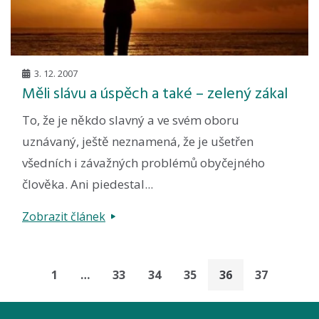
3. 12. 2007
Měli slávu a úspěch a také – zelený zákal
To, že je někdo slavný a ve svém oboru
uznávaný, ještě neznamená, že je ušetřen
všedních i závažných problémů obyčejného
člověka. Ani piedestal...
Zobrazit článek
1
…
33
34
35
36
37