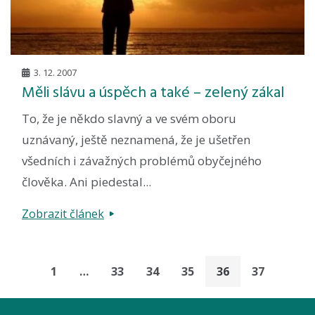
3. 12. 2007
Měli slávu a úspěch a také – zelený zákal
To, že je někdo slavný a ve svém oboru
uznávaný, ještě neznamená, že je ušetřen
všedních i závažných problémů obyčejného
člověka. Ani piedestal...
Zobrazit článek
1
…
33
34
35
36
37