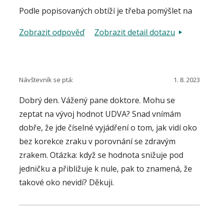
Podle popisovaných obtíží je třeba pomýšlet na
tzv. oftalmickou migrénu. Nejčastěji je
Zobrazit odpověď
Zobrazit detail dotazu
popisováno vnímání prostoru ohraničeného
chvějivou jiskřivou linií alespoň zpočátku
vyplněného různě sytým výpadem zorného pole,
který později řídne a zraková ostrost se také
Návštevník se ptá:
1. 8. 2023
normalizuje. Subjektivní varianty vnímání toho
Dobrý den. Vážený pane doktore. Mohu se
jevu je však velmi individuální. Stav se spontánně
zeptat na vývoj hodnot UDVA? Snad vnímám
upravuje. Kontrola očním lékařem po proběhlé
dobře, že jde číselné vyjádření o tom, jak vidí oko
příhodě zpravidla nic patologického nezjistí.
bez korekce zraku v porovnání se zdravým
Vhodná je konzultace neurologem.
zrakem. Otázka: když se hodnota snižuje pod
jedničku a přibližuje k nule, pak to znamená, že
takové oko nevidí? Děkuji.