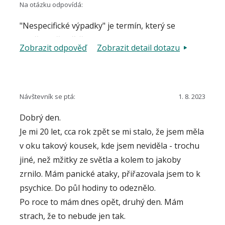
Na otázku odpovídá:
"Nespecifické výpadky" je termín, který se
používá při zjištění takových nevýznamných
Zobrazit odpověď
Zobrazit detail dotazu
změn v zorném poli, které nezakládají důvod na
diagnózu glaukomu, tzn. nejsou pro tuto
diagnózu typické.
Tedy dobrá zpráva. Oční kontroly při takových
Návštevník se ptá:
1. 8. 2023
nálezech nemají striktní časový harmonogram.
Dobrý den.
Pokud nejsou obtíže, zpravidla volíme kontrolní
Je mi 20 let, cca rok zpět se mi stalo, že jsem měla
vyšetření cca po roce, záleží na úvaze lékaře.
v oku takový kousek, kde jsem neviděla - trochu
jiné, než mžitky ze světla a kolem to jakoby
zrnilo. Mám panické ataky, přiřazovala jsem to k
psychice. Do půl hodiny to odeznělo.
Po roce to mám dnes opět, druhý den. Mám
strach, že to nebude jen tak.