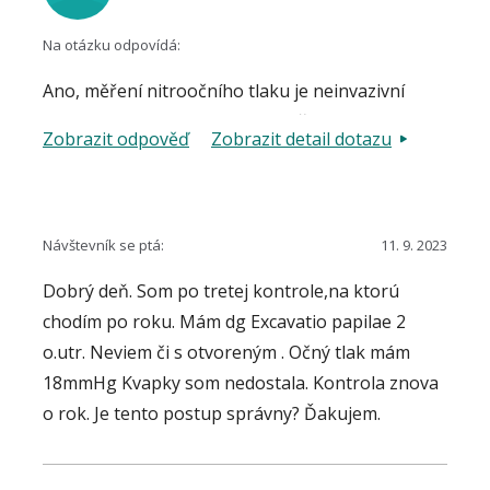
Na otázku odpovídá:
Ano, měření nitroočního tlaku je neinvazivní
výkon. Po jeho provedení je možné vykonávat
Zobrazit odpověď
Zobrazit detail dotazu
všechny činnosti, které normálně vykonáváte,
tedy včetně čtení.
Návštevník se ptá:
11. 9. 2023
Dobrý deň. Som po tretej kontrole,na ktorú
chodím po roku. Mám dg Excavatio papilae 2
o.utr. Neviem či s otvoreným . Očný tlak mám
18mmHg Kvapky som nedostala. Kontrola znova
o rok. Je tento postup správny? Ďakujem.