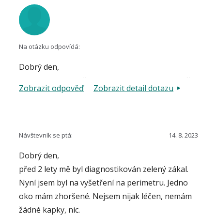
Na otázku odpovídá:
Dobrý den,
z dotazu vyplývá, že chodíte na pravidelnou roční
Zobrazit odpověď
Zobrazit detail dotazu
kontrolu kvůli oftalmoskopicky zjištěnému
nálezu tzv. exkavace na zrakovém nervu, bez
dalších funkčních projevů. "Otvorený" či
"neotvorený" nedává v dané situaci žádný smysl,
Návštevník se ptá:
14. 8. 2023
glaukom není prokázán. Je-li tomu tak, jak lze
Dobrý den,
vyčíst z dotazu, pak postačují kontroly
před 2 lety mě byl diagnostikován zelený zákal.
nitroočního tlaku, perimetru a OCT přibližně ve
Nyní jsem byl na vyšetření na perimetru. Jedno
těchto zvolených intervalech, pokud nemáte
oko mám zhoršené. Nejsem nijak léčen, nemám
žádné subjektivní problémy.
žádné kapky, nic.