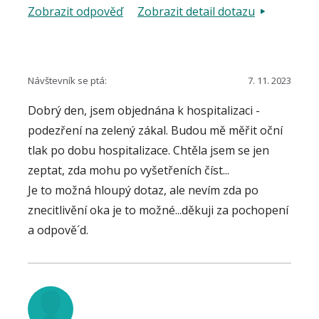
řešící problematiku glaukomu, zeleného zákalu.
Zobrazit odpověď
Zobrazit detail dotazu
Připravili jsme pro návštěvníky této stránky
přehled základních informací, souvisejících s
touto diagnózou, tedy i s léčbou. Pokud přesto
po prostudování všech těchto podkladů budete
Návštevník se ptá:
7. 11. 2023
mít nějaký konkrétní dotaz, pokusíme se jej
Dobrý den, jsem objednána k hospitalizaci -
zodpovědět.
podezření na zelený zákal. Budou mě měřit oční
tlak po dobu hospitalizace. Chtěla jsem se jen
zeptat, zda mohu po vyšetřeních číst...
Je to možná hloupý dotaz, ale nevím zda po
znecitlivění oka je to možné...děkuji za pochopení
a odpově´d.