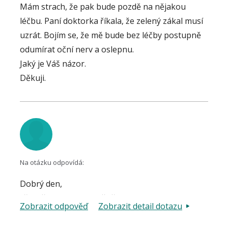
Mám strach, že pak bude pozdě na nějakou
léčbu. Paní doktorka říkala, že zelený zákal musí
uzrát. Bojím se, že mě bude bez léčby postupně
odumírat oční nerv a oslepnu.
Jaký je Váš názor.
Děkuji.
Na otázku odpovídá:
Dobrý den,
zřejmě dochází k záměně dvou diagnóz, a to
Zobrazit odpověď
Zobrazit detail dotazu
"zeleného zákalu" (glaukom) a "šedého zákalu"
(katarakta). Glaukom je nutno léčit očními