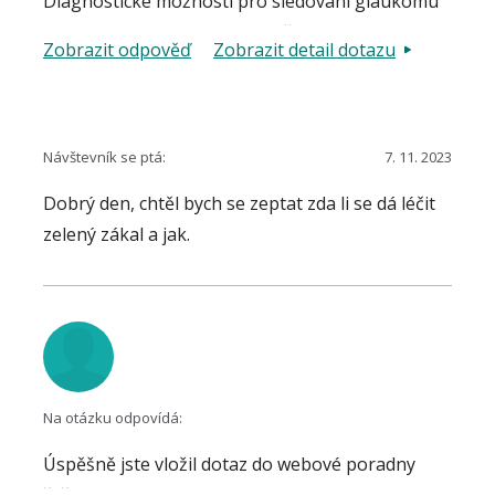
Diagnostické možnosti pro sledování glaukomu
se v posledních letech výrazně zdokonalily. Je
Zobrazit odpověď
Zobrazit detail dotazu
tedy možné v některých případech přehodnotit
nález i léčbu. Pokud nejsou přítomny funkční ani
morfologické změny typické pro glaukom, lze
usoudit, že léčba v roce 1977 byla zahájena na
Návštevník se ptá:
7. 11. 2023
základě vyššího nitroočního tlaku. Pak je ale
Dobrý den, chtěl bych se zeptat zda li se dá léčit
třeba hovořit spíše o tzv. oční hypertenzi, která
zelený zákal a jak.
se na základě současných standardů neléčí, ale
pravidelně sleduje.
Na otázku odpovídá:
Úspěšně jste vložil dotaz do webové poradny