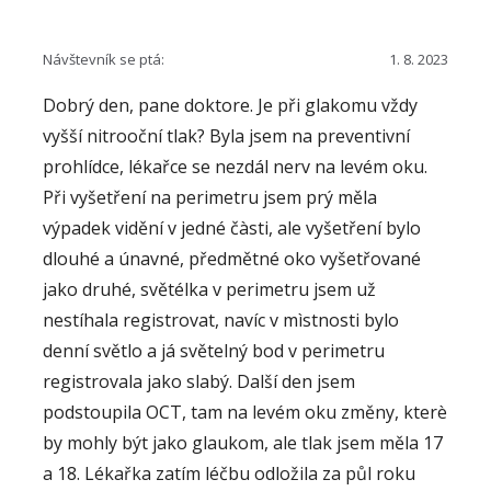
kapkami, laserem nebo operací, a nečeká se v
žádném případě "až uzraje". Katarakta se
Návštevník se ptá:
1. 8. 2023
operuje, a zde se někdy laicky používá termín "až
Dobrý den, pane doktore. Je při glakomu vždy
uzraje", což obráží skutečnost, že operace se
vyšší nitrooční tlak? Byla jsem na preventivní
indikuje, má-li pacient obtíže, stav nebývá
prohlídce, lékařce se nezdál nerv na levém oku.
urgentní.
Při vyšetření na perimetru jsem prý měla
výpadek vidění v jedné čàsti, ale vyšetření bylo
dlouhé a únavné, předmětné oko vyšetřované
jako druhé, světélka v perimetru jsem už
nestíhala registrovat, navíc v mìstnosti bylo
denní světlo a já světelný bod v perimetru
registrovala jako slabý. Další den jsem
podstoupila OCT, tam na levém oku změny, kterè
by mohly být jako glaukom, ale tlak jsem měla 17
a 18. Lékařka zatím léčbu odložila za půl roku