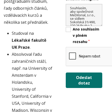
postgraduální studium,
řady odborných článků,
vzdělávacích kurzů a
několika set přednášek.
Ano souhlasím
Studoval na
v plném
Lékařské fakultě
*
rozsahu
UK Praze
.
Absolvoval řadu
zahraničních stáží,
např. na University of
Amsterdam v
Odeslat
Holandsku,
dotaz
University of
Stanford, California v
USA, University of
Madison, Wisconsin v