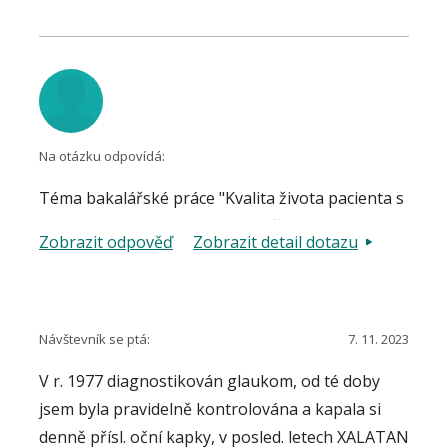
Na otázku odpovídá:
Téma bakalářské práce "Kvalita života pacienta s
glaukomem" není nové a bylo již zpracováváno,
Zobrazit odpověď
Zobrazit detail dotazu
zevrubně například na pedagogické fakultě
Masarykovy university v roce 2014. Je tedy
vhodné mimo jiné vycházet např. z této práce.
Další poznatky lze získat v bohaté literatuře
Návštevník se ptá:
7. 11. 2023
zabývající se tématem pomocí webového
V r. 1977 diagnostikován glaukom, od té doby
vyhledávače. Poradna na webových stránkách
jsem byla pravidelně kontrolována a kapala si
zeleny-zakal.cz nemá ambice nahradit pozici
denně přísl. oční kapky, v posled. letech XALATAN