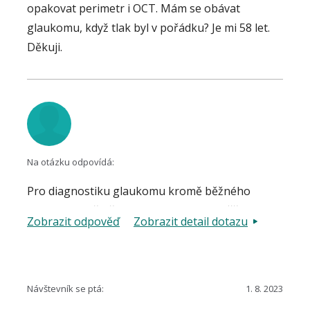
opakovat perimetr i OCT. Mám se obávat
glaukomu, když tlak byl v pořádku? Je mi 58 let.
Děkuji.
Na otázku odpovídá:
Pro diagnostiku glaukomu kromě běžného
klinického vyšetření oftalmologem s měřením
Zobrazit odpověď
Zobrazit detail dotazu
nitroočního tlaku a s posouzením stavu papily
zrakového nervu oftalmoskopicky je třeba mít
ještě k dispozici výsledky vyšetření zorného pole
(funkční vyšetření), OCT(morfologické vyšetření),
Návštevník se ptá:
1. 8. 2023
vyšetření úhlu přední komory oka (gonioskopie).