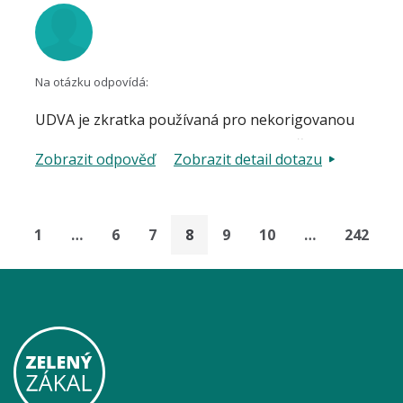
Na otázku odpovídá:
UDVA je zkratka používaná pro nekorigovanou
zrakovou ostrost do dálky. Tu lze vyjádřit
Zobrazit odpověď
Zobrazit detail dotazu
decimálně, tedy 1,0 jako normální hodnota , nebo
zlomkem 6/6 respektive 5/5 jako normální
hodnota, zjištěná bez nutnosti brýlové korekce,
1
…
6
7
8
9
10
…
242
tedy naturálně. Nižší hodnoty znamenají horší
centrální ostrost zrakovou. Dále se postupuje ke
stanovení CDVA, tedy ostrosti zrakové s použitím
brýlové korekce.