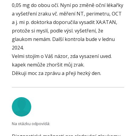
školitele bakalářské práce, jehož role je
0,05 mg do obou očí. Nyní po změně oční lékařky
nezastupitelná.
a vyšetření zraku vč. měření NT, perimetru, OCT
a j. mi p. doktorka doporučila vysadit XA:ATAN,
protože si myslí, podle výsl. vyšetření, že
glaukom nemám. Další kontrola bude v lednu
2024.
Velmi stojím o Váš názor, zda vysazení uved.
kapek nemůže zhoršit můj zrak.
Děkuji moc za zprávu a přeji hezký den.
Na otázku odpovídá: