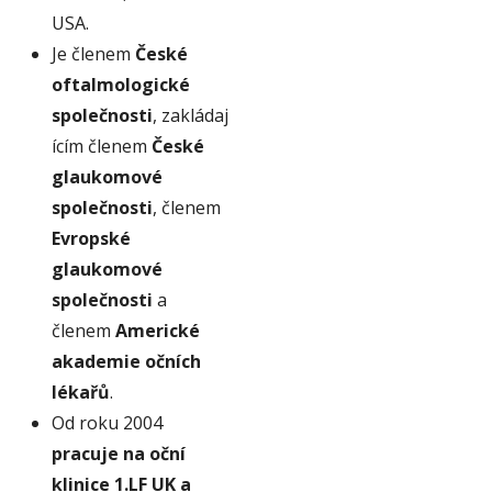
USA.
Je členem
České
oftalmologické
společnosti
, zakládaj
ícím členem
České
glaukomové
společnosti
, členem
Evropské
glaukomové
společnosti
a
členem
Americké
akademie očních
lékařů
.
Od roku 2004
pracuje na oční
klinice 1.LF UK a