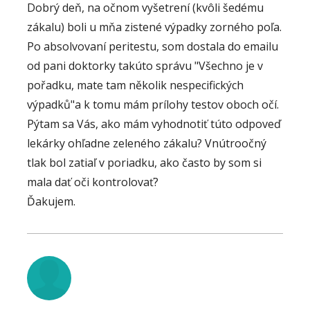
Dobrý deň, na očnom vyšetrení (kvôli šedému
Pokud jsou výsledky těchto vyšetření v normě,
zákalu) boli u mňa zistené výpadky zorného poľa.
nediagnostikujeme glaukom a nezahajujeme
Po absolvovaní peritestu, som dostala do emailu
léčbu. Samotné mírné zvýšení nitroočního tlaku
od pani doktorky takúto správu "Všechno je v
nad tzv. normu bez zjištění jiných změn není
pořadku, mate tam několik nespecifických
důvodem k zahájení léčby, postupuje se
výpadků"a k tomu mám prílohy testov oboch očí.
systémem pravidelných kontrol. Při zjištění
Pýtam sa Vás, ako mám vyhodnotiť túto odpoveď
morfologických nebo funkčních změn typických
lekárky ohľadne zeleného zákalu? Vnútroočný
pro glaukom lze diagnostikovat glaukom v
tlak bol zatiaľ v poriadku, ako často by som si
některých případech i bez prokázání vysokého
mala dať oči kontrolovať?
nitroočního tlaku a zahájit léčbu. Je však třeba
Ďakujem.
mít jistotu, že změny nejsou způsobeny jinou
oční chorobou.