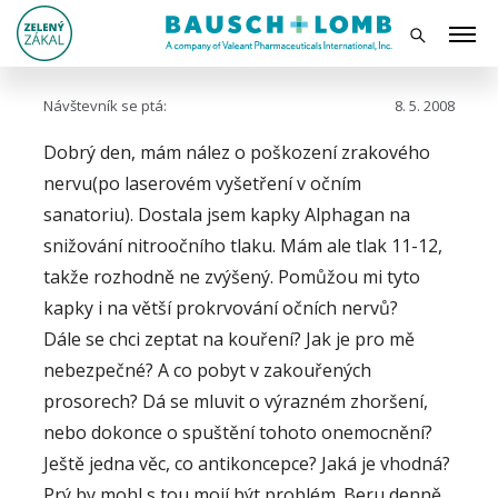
Návštevník se ptá:
8. 5. 2008
Dobrý den, mám nález o poškození zrakového
nervu(po laserovém vyšetření v očním
sanatoriu). Dostala jsem kapky Alphagan na
snižování nitroočního tlaku. Mám ale tlak 11-12,
takže rozhodně ne zvýšený. Pomůžou mi tyto
kapky i na větší prokrvování očních nervů?
Dále se chci zeptat na kouření? Jak je pro mě
nebezpečné? A co pobyt v zakouřených
prosorech? Dá se mluvit o výrazném zhoršení,
nebo dokonce o spuštění tohoto onemocnění?
Ještě jedna věc, co antikoncepce? Jaká je vhodná?
Prý by mohl s tou mojí být problém. Beru denně