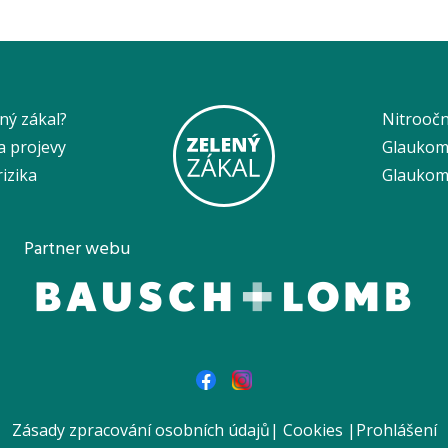
ený zákal?
Nitroočn
a projevy
Glaukom
rizika
Glaukom 
Partner webu
Zásady zpracování osobních údajů
|
Cookies
|
Prohlášení