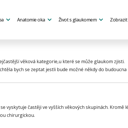
ba
Anatomie oka
Život s glaukomem
Zobrazit 
ejčastější věková kategorie,u které se může glaukom zjisti.
 a chtěla bych se zeptat jestli bude možné někdy do budoucna
se vyskytuje častěji ve vyšších věkových skupinách. Kromě l
kou chirurgickou.