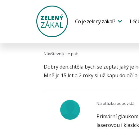
Co je zelený zákal?
Léč
Návštevník se ptá:
Dobrý den,chtěla bych se zeptat jaký je n
Mně je 15 let a 2 roky si už kapu do očí
Na otázku odpovídá:
Primární glaukom 
laserovou i klasic