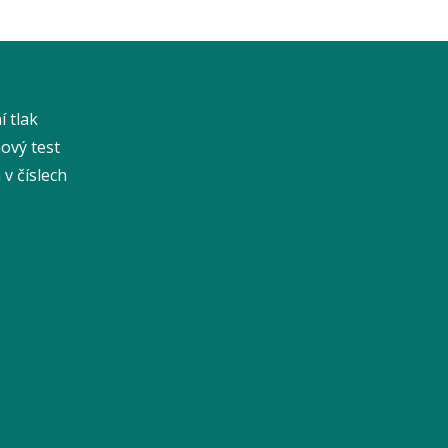
í tlak
ový test
v číslech