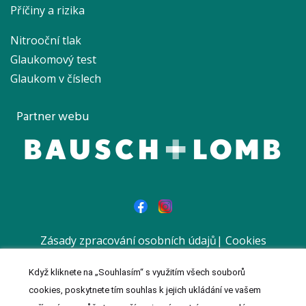
Příčiny a rizika
Nitrooční tlak
Glaukomový test
Glaukom v číslech
Partner webu
Zásady zpracování osobních údajů
|
Cookies
|
Prohlášení
Když kliknete na „Souhlasím“ s využitím všech souborů
© 2023 MeDitorial | Vytvořil a spravuje
Meditorial
| ISSN 1803-
cookies, poskytnete tím souhlas k jejich ukládání ve vašem
0181 | Reklamní sdělení