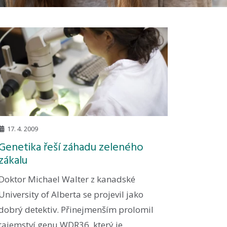
17. 4. 2009
Genetika řeší záhadu zeleného
zákalu
Doktor Michael Walter z kanadské
University of Alberta se projevil jako
dobrý detektiv. Přinejmenším prolomil
tajemství genu WDR36, který je...