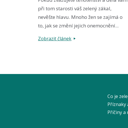
při tom starosti váš zelený zákal,
nevěšte hlavu. Mnoho žen se zajímá o
to, jak se změní jejich onemocnění...
Zobrazit článek
Co je zel
Příznaky 
Příčiny a 