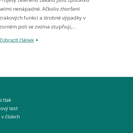
velmi nenápadné. Ačkoliv zhoršení
zrakových funkcí a drobné výpadky v
zorném poli se zvolna stupňují,...
Zobrazit článek
í tlak
ový test
v číslech