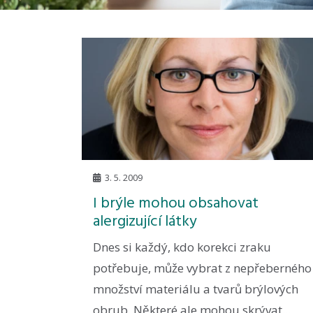
3. 5. 2009
I brýle mohou obsahovat
alergizující látky
Dnes si každý, kdo korekci zraku
potřebuje, může vybrat z nepřeberného
množství materiálu a tvarů brýlových
obrub. Některé ale mohou skrývat...