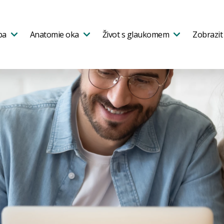
ba
Anatomie oka
Život s glaukomem
Zobrazit 