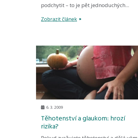
podchytit – to je pět jednoduchých...
Zobrazit článek
6. 3. 2009
Těhotenství a glaukom: hrozí
rizika?
Pokud zvažujete těhotenství a dělá vám