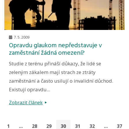
7. 5. 2009
Opravdu glaukom nepředstavuje v
zaměstnání žádná omezení?
Studie z terénu přináší důkazy, že lidé se
zeleným zákalem mají strach ze ztráty
zaměstnání a často usilují o invalidní důchod.
Existují opravdu...
Zobrazit článek
1
…
28
29
30
31
32
…
37