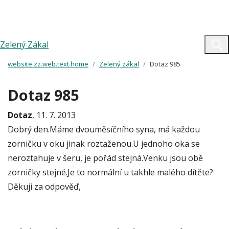
Zelený Zákal
website.zz.web.text.home
Zelený zákal
Dotaz 985
Dotaz 985
Dotaz
, 11. 7. 2013
Dobrý den.Máme dvouměsíčního syna, má každou
zorničku v oku jinak roztaženou.U jednoho oka se
neroztahuje v šeru, je pořád stejná.Venku jsou obě
zorničky stejné.Je to normální u takhle malého dítěte?
Děkuji za odpověď,