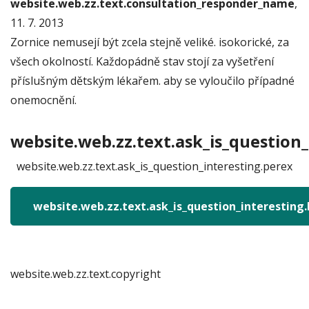
website.web.zz.text.consultation_responder_name
,
11. 7. 2013
Zornice nemusejí být zcela stejně veliké. isokorické, za
všech okolností. Každopádně stav stojí za vyšetření
příslušným dětským lékařem. aby se vyloučilo případné
onemocnění.
website.web.zz.text.ask_is_question_
website.web.zz.text.ask_is_question_interesting.perex
website.web.zz.text.ask_is_question_interesting
website.web.zz.text.copyright