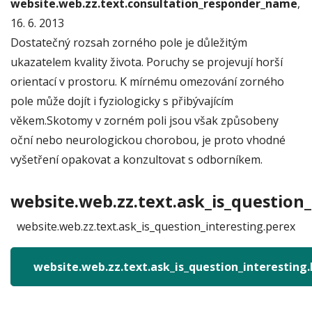
website.web.zz.text.consultation_responder_name
,
16. 6. 2013
Dostatečný rozsah zorného pole je důležitým
ukazatelem kvality života. Poruchy se projevují horší
orientací v prostoru. K mírnému omezování zorného
pole může dojít i fyziologicky s přibývajícím
věkem.Skotomy v zorném poli jsou však způsobeny
oční nebo neurologickou chorobou, je proto vhodné
vyšetření opakovat a konzultovat s odborníkem.
website.web.zz.text.ask_is_question_
website.web.zz.text.ask_is_question_interesting.perex
website.web.zz.text.ask_is_question_interesting