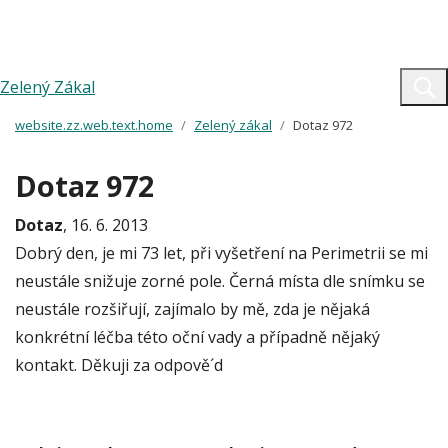
Zelený Zákal
website.zz.web.text.home
Zelený zákal
Dotaz 972
Dotaz 972
Dotaz
, 16. 6. 2013
Dobrý den, je mi 73 let, při vyšetření na Perimetrii se mi
neustále snižuje zorné pole. Černá místa dle snímku se
neustále rozšiřují, zajímalo by mě, zda je nějaká
konkrétní léčba této oční vady a případně nějaký
kontakt. Děkuji za odpově´d