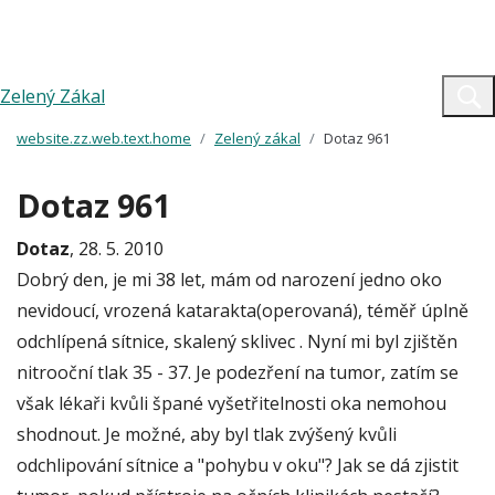
Zelený Zákal
website.zz.web.text.home
Zelený zákal
Dotaz 961
Dotaz 961
Dotaz
, 28. 5. 2010
Dobrý den, je mi 38 let, mám od narození jedno oko
nevidoucí, vrozená katarakta(operovaná), téměř úplně
odchlípená sítnice, skalený sklivec . Nyní mi byl zjištěn
nitrooční tlak 35 - 37. Je podezření na tumor, zatím se
však lékaři kvůli špané vyšetřitelnosti oka nemohou
shodnout. Je možné, aby byl tlak zvýšený kvůli
odchlipování sítnice a "pohybu v oku"? Jak se dá zjistit