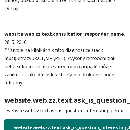
tumor, pokud přístroje na očních klinikách nestačí?
Děkuji
website.web.zz.text.consultation_responder_name
,
28. 5. 2010
Přístroje na klinikách k této diagnostice stačit
musí(ultrazvuk,CT,MRI,PET). Zvýšený nitrooční tlak
nebo sekundární glaukom v tomto případě může
vzniknout jako důsledek zhoršení odtoku nitrooční
tekutiny.
website.web.zz.text.ask_is_question_
website.web.zz.text.ask_is_question_interesting.perex
website.web.zz.text.ask_is_question_interesting