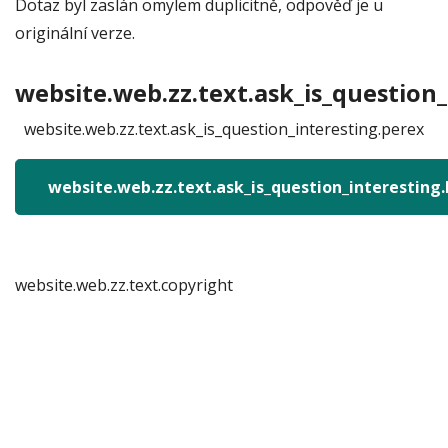
Dotaz byl zaslán omylem duplicitně, odpověď je u
originální verze.
website.web.zz.text.ask_is_question_
website.web.zz.text.ask_is_question_interesting.perex
website.web.zz.text.ask_is_question_interesting
website.web.zz.text.copyright