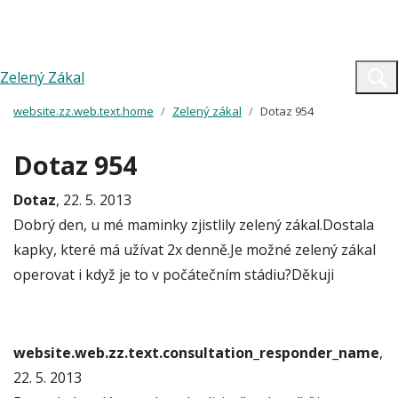
Zelený Zákal
website.zz.web.text.home
Zelený zákal
Dotaz 954
Dotaz 954
Dotaz
, 22. 5. 2013
Dobrý den, u mé maminky zjistlily zelený zákal.Dostala
kapky, které má užívat 2x denně.Je možné zelený zákal
operovat i když je to v počátečním stádiu?Děkuji
website.web.zz.text.consultation_responder_name
,
22. 5. 2013