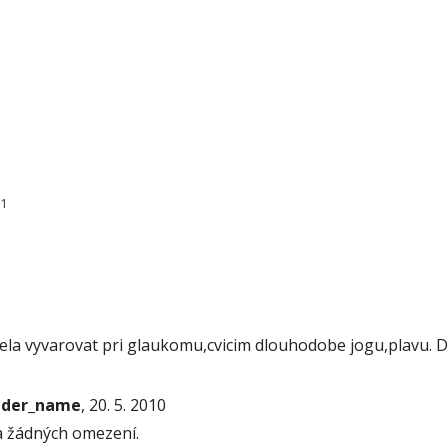
51
mela vyvarovat pri glaukomu,cvicim dlouhodobe jogu,plavu. D
onder_name
, 20. 5. 2010
 žádných omezení.