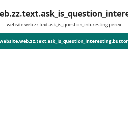
b.zz.text.ask_is_question_intere
website.web.zz.text.ask_is_question_interesting.perex
website.web.zz.text.ask_is_question_interesting.butto