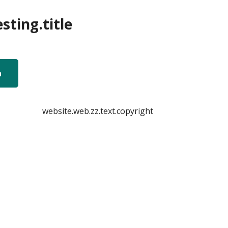
sting.title
n
website.web.zz.text.copyright