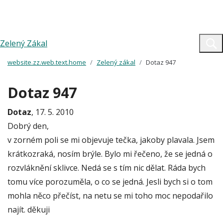
Zelený Zákal
website.zz.web.text.home
Zelený zákal
Dotaz 947
Dotaz 947
Dotaz
, 17. 5. 2010
Dobrý den,
v zorném poli se mi objevuje tečka, jakoby plavala. Jsem
krátkozraká, nosím brýle. Bylo mi řečeno, že se jedná o
rozvláknění sklivce. Nedá se s tím nic dělat. Ráda bych
tomu více porozuměla, o co se jedná. Jesli bych si o tom
mohla něco přečíst, na netu se mi toho moc nepodařilo
najít. děkuji