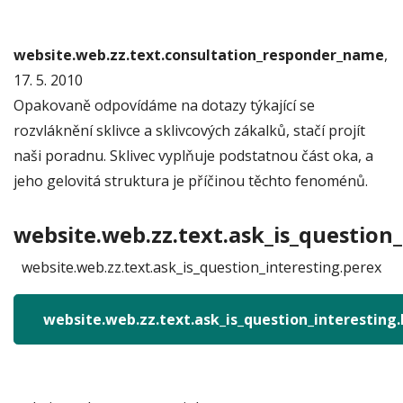
website.web.zz.text.consultation_responder_name
,
17. 5. 2010
Opakovaně odpovídáme na dotazy týkající se
rozvláknění sklivce a sklivcových zákalků, stačí projít
naši poradnu. Sklivec vyplňuje podstatnou část oka, a
jeho gelovitá struktura je příčinou těchto fenoménů.
website.web.zz.text.ask_is_question_
website.web.zz.text.ask_is_question_interesting.perex
website.web.zz.text.ask_is_question_interesting