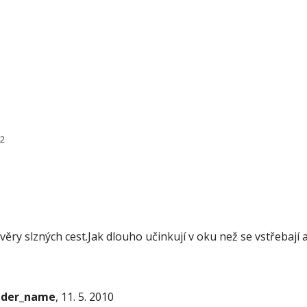
42
věry slzných cest.Jak dlouho učinkují v oku než se vstřeba
onder_name
, 11. 5. 2010