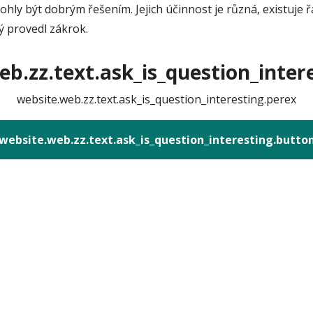
ly být dobrým řešením. Jejich účinnost je různá, existuje ř
ý provedl zákrok.
b.zz.text.ask_is_question_intere
website.web.zz.text.ask_is_question_interesting.perex
website.web.zz.text.ask_is_question_interesting.butto