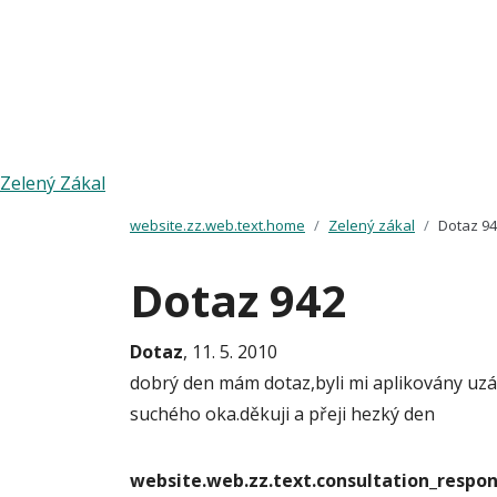
Zelený Zákal
website.zz.web.text.home
Zelený zákal
Dotaz 9
Dotaz 942
Dotaz
, 11. 5. 2010
dobrý den mám dotaz,byli mi aplikovány uzá
suchého oka.děkuji a přeji hezký den
website.web.zz.text.consultation_resp