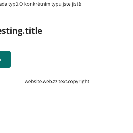
ada typů.O konkrétním typu jste jistě
sting.title
n
website.web.zz.text.copyright