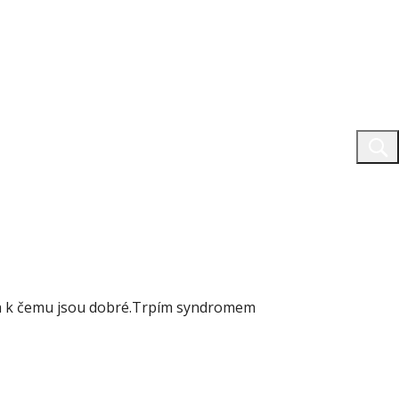
jí a k čemu jsou dobré.Trpím syndromem