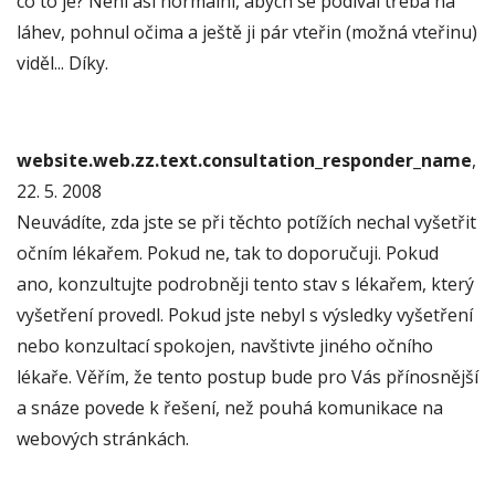
co to je? Není asi normální, abych se podíval třeba na
láhev, pohnul očima a ještě ji pár vteřin (možná vteřinu)
viděl... Díky.
website.web.zz.text.consultation_responder_name
,
22. 5. 2008
Neuvádíte, zda jste se při těchto potížích nechal vyšetřit
očním lékařem. Pokud ne, tak to doporučuji. Pokud
ano, konzultujte podrobněji tento stav s lékařem, který
vyšetření provedl. Pokud jste nebyl s výsledky vyšetření
nebo konzultací spokojen, navštivte jiného očního
lékaře. Věřím, že tento postup bude pro Vás přínosnější
a snáze povede k řešení, než pouhá komunikace na
webových stránkách.