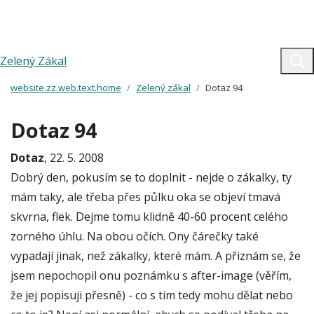
Zelený Zákal
website.zz.web.text.home
Zelený zákal
Dotaz 94
Dotaz 94
Dotaz
, 22. 5. 2008
Dobrý den, pokusím se to doplnit - nejde o zákalky, ty
mám taky, ale třeba přes půlku oka se objeví tmavá
skvrna, flek. Dejme tomu klidně 40-60 procent celého
zorného úhlu. Na obou očích. Ony čárečky také
vypadají jinak, než zákalky, které mám. A přiznám se, že
jsem nepochopil onu poznámku s after-image (věřím,
že jej popisuji přesně) - co s tím tedy mohu dělat nebo