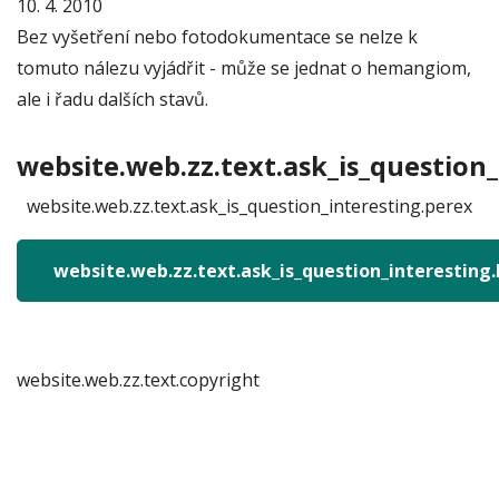
10. 4. 2010
Bez vyšetření nebo fotodokumentace se nelze k
tomuto nálezu vyjádřit - může se jednat o hemangiom,
ale i řadu dalších stavů.
website.web.zz.text.ask_is_question_
website.web.zz.text.ask_is_question_interesting.perex
website.web.zz.text.ask_is_question_interesting
website.web.zz.text.copyright