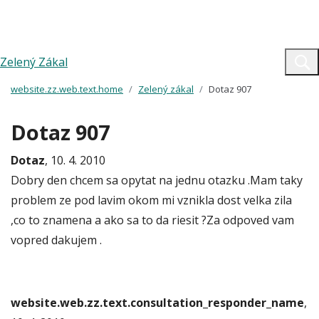
Zelený Zákal
website.zz.web.text.home
Zelený zákal
Dotaz 907
Dotaz 907
Dotaz
, 10. 4. 2010
Dobry den chcem sa opytat na jednu otazku .Mam taky
problem ze pod lavim okom mi vznikla dost velka zila
,co to znamena a ako sa to da riesit ?Za odpoved vam
vopred dakujem .
website.web.zz.text.consultation_responder_name
,