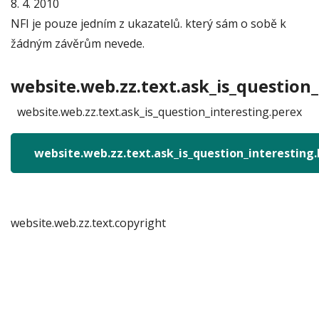
8. 4. 2010
NFI je pouze jedním z ukazatelů. který sám o sobě k
žádným závěrům nevede.
website.web.zz.text.ask_is_question_
website.web.zz.text.ask_is_question_interesting.perex
website.web.zz.text.ask_is_question_interesting
website.web.zz.text.copyright