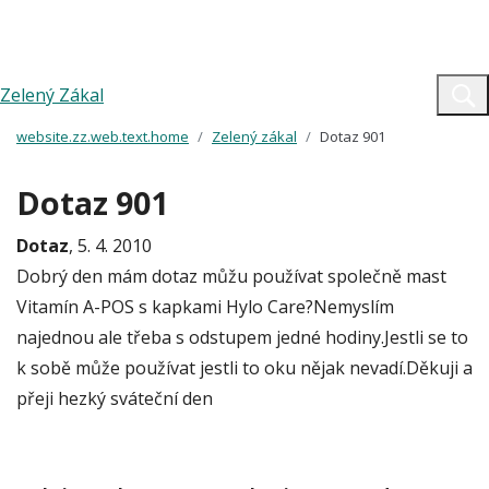
Zelený Zákal
website.zz.web.text.home
Zelený zákal
Dotaz 901
Dotaz 901
Dotaz
, 5. 4. 2010
Dobrý den mám dotaz můžu používat společně mast
Vitamín A-POS s kapkami Hylo Care?Nemyslím
najednou ale třeba s odstupem jedné hodiny.Jestli se to
k sobě může používat jestli to oku nějak nevadí.Děkuji a
přeji hezký sváteční den