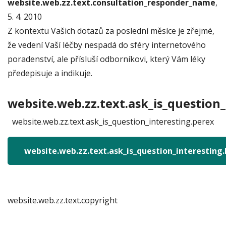
website.web.zz.text.consultation_responder_name
,
5. 4. 2010
Z kontextu Vašich dotazů za poslední měsíce je zřejmé,
že vedení Vaší léčby nespadá do sféry internetového
poradenství, ale přísluší odborníkovi, který Vám léky
předepisuje a indikuje.
website.web.zz.text.ask_is_question_
website.web.zz.text.ask_is_question_interesting.perex
website.web.zz.text.ask_is_question_interesting
website.web.zz.text.copyright