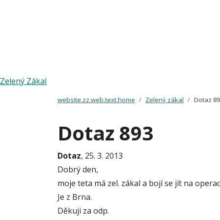
Zelený Zákal
website.zz.web.text.home
Zelený zákal
Dotaz 8
Dotaz 893
Dotaz
, 25. 3. 2013
Dobrý den,
moje teta má zel. zákal a bojí se jít na opera
Je z Brna.
Děkuji za odp.