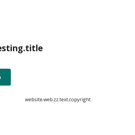
sting.title
n
website.web.zz.text.copyright