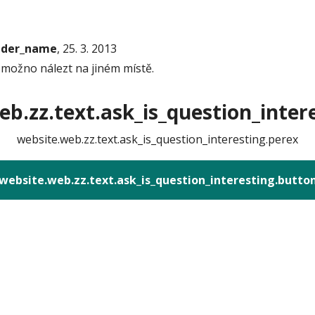
onder_name
, 25. 3. 2013
 možno nálezt na jiném místě.
b.zz.text.ask_is_question_intere
website.web.zz.text.ask_is_question_interesting.perex
website.web.zz.text.ask_is_question_interesting.butto