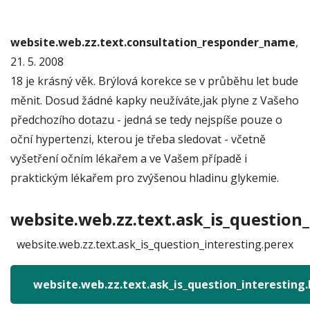
website.web.zz.text.consultation_responder_name
,
21. 5. 2008
18 je krásný věk. Brýlová korekce se v průběhu let bude
měnit. Dosud žádné kapky neužíváte,jak plyne z Vašeho
předchozího dotazu - jedná se tedy nejspíše pouze o
oční hypertenzi, kterou je třeba sledovat - včetně
vyšetření očním lékařem a ve Vašem případě i
praktickým lékařem pro zvýšenou hladinu glykemie.
website.web.zz.text.ask_is_question_
website.web.zz.text.ask_is_question_interesting.perex
website.web.zz.text.ask_is_question_interesting