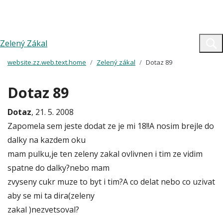
Zelený Zákal
website.zz.web.text.home
Zelený zákal
Dotaz 89
Dotaz 89
Dotaz
, 21. 5. 2008
Zapomela sem jeste dodat ze je mi 18!!A nosim brejle do
dalky na kazdem oku
mam pulku,je ten zeleny zakal ovlivnen i tim ze vidim
spatne do dalky?nebo mam
zvyseny cukr muze to byt i tim?A co delat nebo co uzivat
aby se mi ta dira(zeleny
zakal )nezvetsoval?