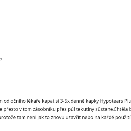
77
em od očního lékaře kapat si 3-5x denně kapky Hypotears P
le přesto v tom zásobníku přes půl tekutiny zůstane.Chtěla b
protože tam neni jak to znovu uzavřít nebo na každé použití 