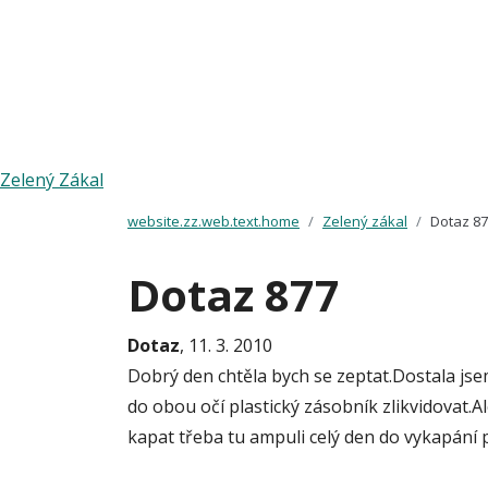
Zelený Zákal
website.zz.web.text.home
Zelený zákal
Dotaz 8
Dotaz 877
Dotaz
, 11. 3. 2010
Dobrý den chtěla bych se zeptat.Dostala js
do obou očí plastický zásobník zlikvidovat.A
kapat třeba tu ampuli celý den do vykapání 