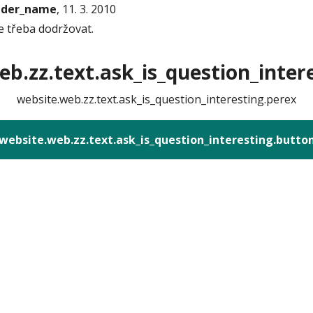
onder_name
, 11. 3. 2010
e třeba dodržovat.
b.zz.text.ask_is_question_intere
website.web.zz.text.ask_is_question_interesting.perex
website.web.zz.text.ask_is_question_interesting.butto