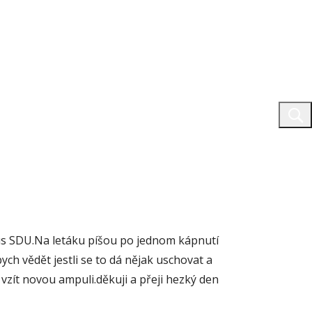
lus SDU.Na letáku píšou po jednom kápnutí
ych vědět jestli se to dá nějak uschovat a
vzít novou ampuli.děkuji a přeji hezký den