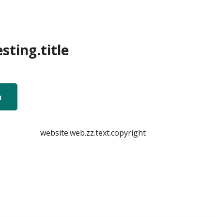
sting.title
n
website.web.zz.text.copyright