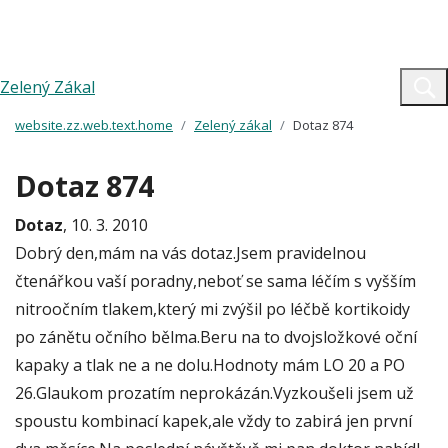
Zelený Zákal
website.zz.web.text.home
Zelený zákal
Dotaz 874
Dotaz 874
Dotaz
, 10. 3. 2010
Dobrý den,mám na vás dotaz.Jsem pravidelnou
čtenářkou vaší poradny,neboť se sama léčím s vyšším
nitroočním tlakem,který mi zvýšil po léčbě kortikoidy
po zánětu očního bělma.Beru na to dvojsložkové oční
kapaky a tlak ne a ne dolu.Hodnoty mám LO 20 a PO
26.Glaukom prozatím neprokázán.Vyzkoušeli jsem už
spoustu kombinací kapek,ale vždy to zabirá jen první