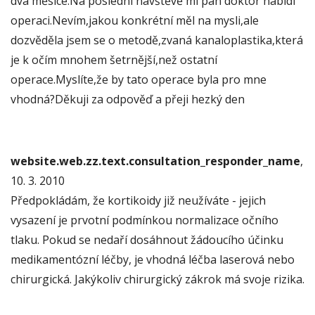
dva měsíce.Na poslední návštěvě mi pan doktor nabídl
operaci.Nevím,jakou konkrétní měl na mysli,ale
dozvěděla jsem se o metodě,zvaná kanaloplastika,která
je k očím mnohem šetrnější,než ostatní
operace.Myslíte,že by tato operace byla pro mne
vhodná?Děkuji za odpověď a přeji hezký den
website.web.zz.text.consultation_responder_name
,
10. 3. 2010
Předpokládám, že kortikoidy již neužíváte - jejich
vysazení je prvotní podmínkou normalizace očního
tlaku. Pokud se nedaří dosáhnout žádoucího účinku
medikamentózní léčby, je vhodná léčba laserová nebo
chirurgická. Jakýkoliv chirurgický zákrok má svoje rizika.