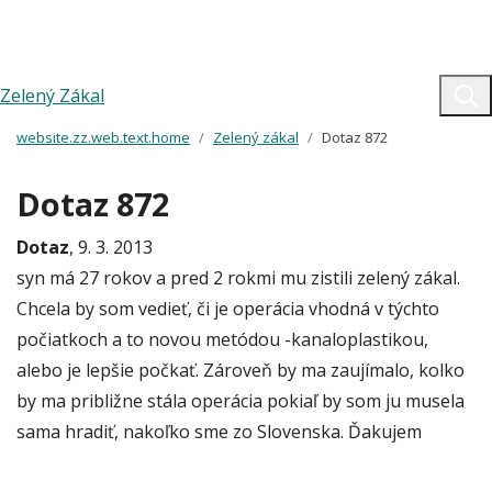
Zelený Zákal
website.zz.web.text.home
Zelený zákal
Dotaz 872
Dotaz 872
Dotaz
, 9. 3. 2013
syn má 27 rokov a pred 2 rokmi mu zistili zelený zákal.
Chcela by som vedieť, či je operácia vhodná v týchto
počiatkoch a to novou metódou -kanaloplastikou,
alebo je lepšie počkať. Zároveň by ma zaujímalo, kolko
by ma približne stála operácia pokiaľ by som ju musela
sama hradiť, nakoľko sme zo Slovenska. Ďakujem