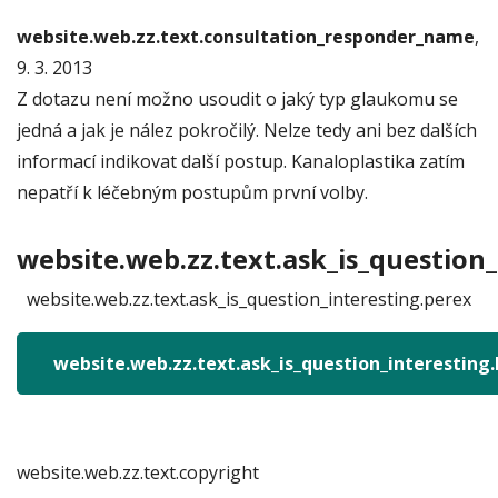
website.web.zz.text.consultation_responder_name
,
9. 3. 2013
Z dotazu není možno usoudit o jaký typ glaukomu se
jedná a jak je nález pokročilý. Nelze tedy ani bez dalších
informací indikovat další postup. Kanaloplastika zatím
nepatří k léčebným postupům první volby.
website.web.zz.text.ask_is_question_
website.web.zz.text.ask_is_question_interesting.perex
website.web.zz.text.ask_is_question_interesting
website.web.zz.text.copyright