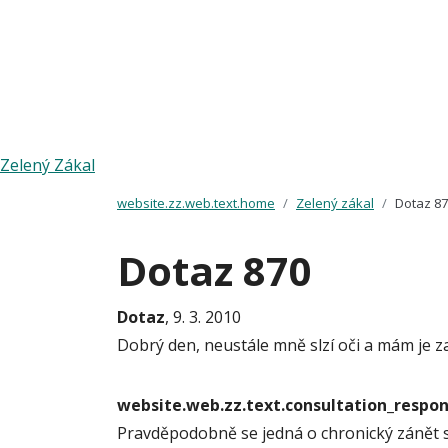
Zelený Zákal
website.zz.web.text.home
Zelený zákal
Dotaz 8
Dotaz 870
Dotaz
, 9. 3. 2010
Dobrý den, neustále mně slzí oči a mám je z
website.web.zz.text.consultation_resp
Pravděpodobně se jedná o chronický zánět sp