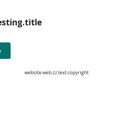
sting.title
n
website.web.zz.text.copyright