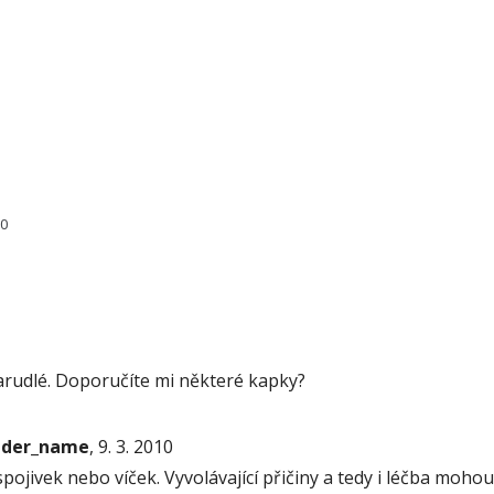
70
arudlé. Doporučíte mi některé kapky?
onder_name
, 9. 3. 2010
ojivek nebo víček. Vyvolávající přičiny a tedy i léčba moho