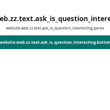
b.zz.text.ask_is_question_intere
website.web.zz.text.ask_is_question_interesting.perex
website.web.zz.text.ask_is_question_interesting.butto