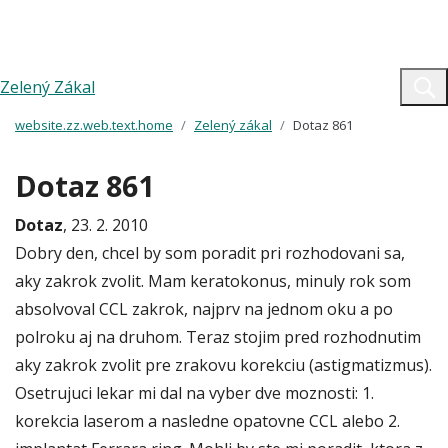
Zelený Zákal
website.zz.web.text.home
Zelený zákal
Dotaz 861
Dotaz 861
Dotaz
, 23. 2. 2010
Dobry den, chcel by som poradit pri rozhodovani sa,
aky zakrok zvolit. Mam keratokonus, minuly rok som
absolvoval CCL zakrok, najprv na jednom oku a po
polroku aj na druhom. Teraz stojim pred rozhodnutim
aky zakrok zvolit pre zrakovu korekciu (astigmatizmus).
Osetrujuci lekar mi dal na vyber dve moznosti: 1.
korekcia laserom a nasledne opatovne CCL alebo 2.