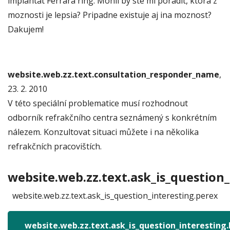
implantat Ferrara ring. Mohli by ste mi poradit, ktora z
moznosti je lepsia? Pripadne existuje aj ina moznost?
Dakujem!
website.web.zz.text.consultation_responder_name
,
23. 2. 2010
V této speciální problematice musí rozhodnout
odborník refrakčního centra seznámený s konkrétním
nálezem. Konzultovat situaci můžete i na několika
refrakčních pracovištích.
website.web.zz.text.ask_is_question_
website.web.zz.text.ask_is_question_interesting.perex
website.web.zz.text.ask_is_question_interesting