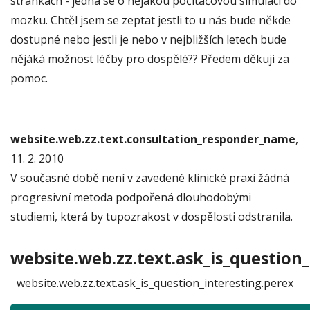
stránkách - jedná se o nějakou počítačovou simulaci do
mozku. Chtěl jsem se zeptat jestli to u nás bude někde
dostupné nebo jestli je nebo v nejbližších letech bude
nějáká možnost léčby pro dospělé?? Předem děkuji za
pomoc.
website.web.zz.text.consultation_responder_name
,
11. 2. 2010
V současné době není v zavedené klinické praxi žádná
progresivní metoda podpořená dlouhodobými
studiemi, která by tupozrakost v dospělosti odstranila.
website.web.zz.text.ask_is_question_
website.web.zz.text.ask_is_question_interesting.perex