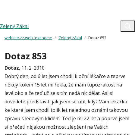
Zelený Zákal
website.zz.web.text.home
Zelený zákal
Dotaz 853
Dotaz 853
Dotaz
, 11. 2. 2010
Dobrý den, od 6 let jsem chodil k oční lékařce a teprve
někdy kolem 15 let mi řekla, že mám tupozrakost na
levé oko a že teď už se s tím nedá nic dělat. Asi si
dovedete představit, jak jsem se cítil, když Vám lékařka
ke které jsem chodil tolik let najednou oznámí takovou
zprávu s ledovým klidem. Teď je mi 22 let a poprvé jsem
si přečetl nějakou možnost zlepšení na Vašich