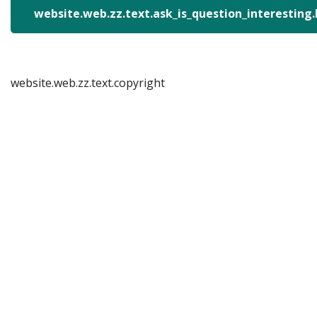
website.web.zz.text.ask_is_question_interesting
website.web.zz.text.copyright