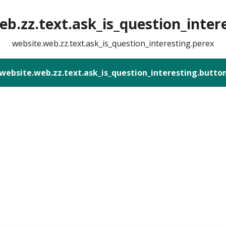
b.zz.text.ask_is_question_intere
website.web.zz.text.ask_is_question_interesting.perex
website.web.zz.text.ask_is_question_interesting.butto