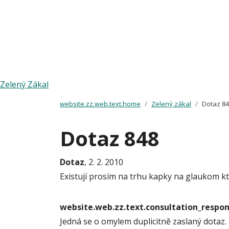
Zelený Zákal
website.zz.web.text.home
Zelený zákal
Dotaz 8
Dotaz 848
Dotaz
, 2. 2. 2010
Existují prosím na trhu kapky na glaukom kt
website.web.zz.text.consultation_resp
Jedná se o omylem duplicitně zaslaný dotaz.