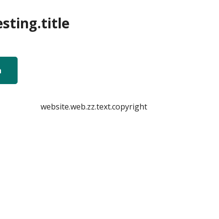
sting.title
n
website.web.zz.text.copyright