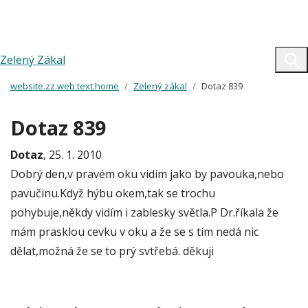
Zelený Zákal
website.zz.web.text.home
Zelený zákal
Dotaz 839
Dotaz 839
Dotaz
, 25. 1. 2010
Dobrý den,v pravém oku vidím jako by pavouka,nebo
pavučinu.Když hýbu okem,tak se trochu
pohybuje,někdy vidím i zablesky světla.P Dr.říkala že
mám prasklou cevku v oku a že se s tím nedá nic
dělat,možná že se to prý svtřebá. děkuji