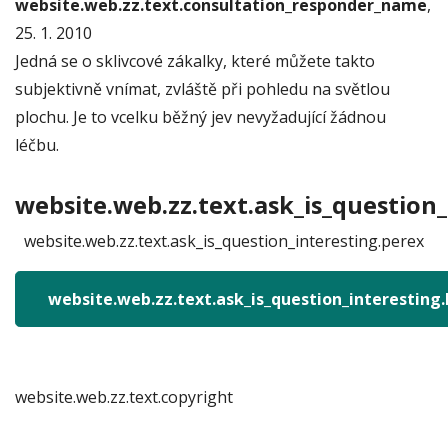
website.web.zz.text.consultation_responder_name
,
25. 1. 2010
Jedná se o sklivcové zákalky, které můžete takto
subjektivně vnímat, zvláště při pohledu na světlou
plochu. Je to vcelku běžný jev nevyžadující žádnou
léčbu.
website.web.zz.text.ask_is_question_
website.web.zz.text.ask_is_question_interesting.perex
website.web.zz.text.ask_is_question_interesting
website.web.zz.text.copyright