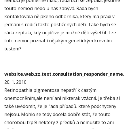
nemoci je poměrně málo, ráda bch se zeptala, jestli se
touto nemocí nědo u nás zabývá. Ráda bych
kontaktovala nějakého odborníka, který má praxi v
jednání s rodiči takto postižených dětí. Také bych se
ráda zeptala, kdy nejdříve je možné děti vyšetřit. Lze
tuto nemoc poznat i nějakým genetickým krevním
testem?
website.web.zz.text.consultation_responder_name
,
20. 1. 2010
Retinopathia pigmentosa nepatří k častým
onemocněním,ale není ani nikterak vzácná. Je třeba si
také uvědomit, že je řada případů. které podchyceny
nejsou. Mohlo se tedy docela dobře stát, že touto
chorobou trpěl některý z předků a nemusíte to ani