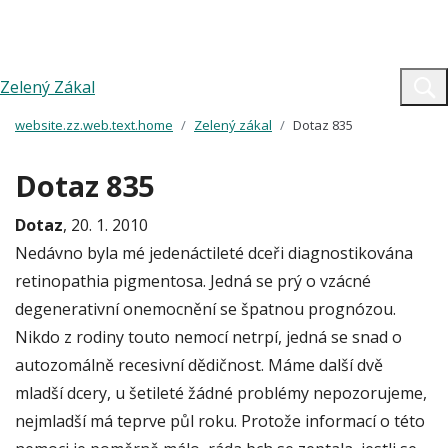
Zelený Zákal
website.zz.web.text.home
Zelený zákal
Dotaz 835
Dotaz 835
Dotaz
, 20. 1. 2010
Nedávno byla mé jedenáctileté dceři diagnostikována
retinopathia pigmentosa. Jedná se prý o vzácné
degenerativní onemocnění se špatnou prognózou.
Nikdo z rodiny touto nemocí netrpí, jedná se snad o
autozomálně recesivní dědičnost. Máme další dvě
mladší dcery, u šetileté žádné problémy nepozorujeme,
nejmladší má teprve půl roku. Protože informací o této