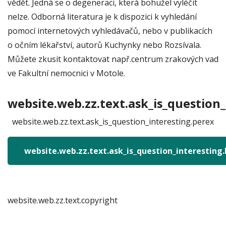
vědět. Jedná se o degeneraci, která bohužel vyléčit
nelze. Odborná literatura je k dispozici k vyhledání
pomocí internetových vyhledávačů, nebo v publikacích
o očním lékařství, autorů Kuchynky nebo Rozsívala.
Můžete zkusit kontaktovat např.centrum zrakových vad
ve Fakultní nemocnici v Motole.
website.web.zz.text.ask_is_question_
website.web.zz.text.ask_is_question_interesting.perex
website.web.zz.text.ask_is_question_interesting
website.web.zz.text.copyright