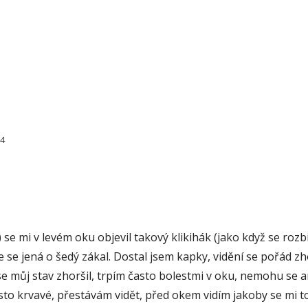
34
se mi v levém oku objevil takový klikihák (jako když se rozbi
že se jená o šedý zákal. Dostal jsem kapky, vidění se pořád zho
 se můj stav zhoršil, trpím často bolestmi v oku, nemohu se a
o krvavé, přestávám vidět, před okem vidím jakoby se mi toč