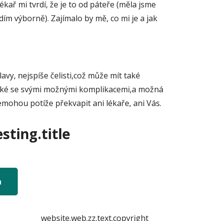
kař mi tvrdí, že je to od páteře (měla jsme
dím výborně). Zajímalo by mě, co mi je a jak
avy, nejspíše čelisti,což může mít také
 také se svými možnými komplikacemi,a možná
 nemohou potíže překvapit ani lékaře, ani Vás.
sting.title
n
website.web.zz.text.copyright