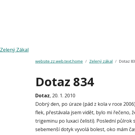
Zelený Zákal
website.zz.web.text.home
Zelený zákal
Dotaz 8
Dotaz 834
Dotaz
, 20. 1. 2010
Dobrý den, po úraze (pád z kola v roce 2006) 
flek, přestávala jsem vidět, bylo mi řečeno, 
trigeminu po luxaci čelisti). Poslední půlrok
sebemenší dotyk vyvolá bolest, oko mám čast