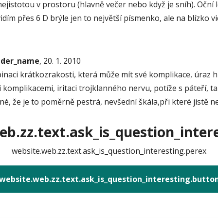
jistotou v prostoru (hlavně večer nebo když je sníh). Oční lé
dím přes 6 D brýle jen to největší písmenko, ale na blízko vi
onder_name
, 20. 1. 2010
inaci krátkozrakosti, která může mít své komplikace, úraz hl
 komplikacemi, iritaci trojklanného nervu, potíže s páteří,
telné, že je to poměrně pestrá, nevšední škála,při které jistě
b.zz.text.ask_is_question_intere
website.web.zz.text.ask_is_question_interesting.perex
website.web.zz.text.ask_is_question_interesting.butto