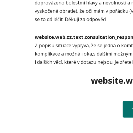
doprovázeno bolestmi hlavy a nevolnosti a ne
vyskočené obratle), že oči mám v pořádku (vi
se to dá léčit. Děkuji za odpověď
website.web.zz.text.consultation_resp
Z popisu situace vyplývá, že se jedná o komb
komplikace a možná i oka,s dalšími možnými
i dalších věcí, které v dotazu nejsou. Je zře
website.we